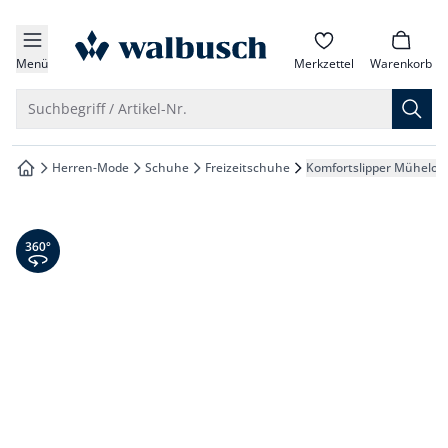
che springen
zur Startseite
vigation springen
Menü
Merkzettel
Warenkorb
inhalt springen
Suche öffnen
Suchbegriff / Artikel-Nr.
oter springen
Herren-Mode
Schuhe
Freizeitschuhe
Komfortslipper Mühelos
zur Startseite
hnellanmeldung springen
360° Ansicht