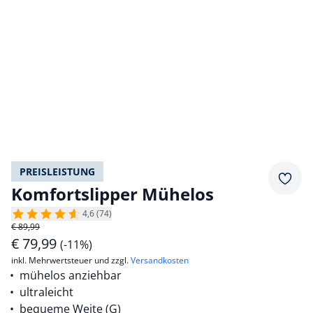
PREISLEISTUNG
Merkz
Komfortslipper Mühelos
4,6 (74)
€ 89,99
€
79,99
(-11%)
inkl. Mehrwertsteuer und zzgl.
Versandkosten
mühelos anziehbar
ultraleicht
bequeme Weite (G)