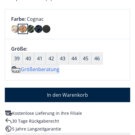
Farbauswahl:
aktuell ausgewählt:
Farbe:
Cognac
Farbe Cognac ausgewählt
Größenauswahl:
Größe:
nichts ausgewählt
39
40
41
42
43
44
45
46
Größenberatung
In den Warenkorb
Kostenlose Lieferung in Ihre Filiale
30 Tage Rückgaberecht
5 Jahre Langzeitgarantie