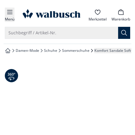
che springen
zur Startseite
vigation springen
Menü
Merkzettel
Warenkorb
inhalt springen
Suche öffnen
Suchbegriff / Artikel-Nr.
oter springen
Damen-Mode
Schuhe
Sommerschuhe
Komfort Sandale Softf
zur Startseite
hnellanmeldung springen
360° Ansicht