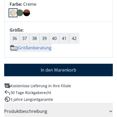
Farbauswahl:
aktuell ausgewählt:
Farbe:
Creme
Farbe Creme ausgewählt
Größenauswahl:
Größe:
nichts ausgewählt
36
37
38
39
40
41
42
Größenberatung
In den Warenkorb
Kostenlose Lieferung in Ihre Filiale
30 Tage Rückgaberecht
5 Jahre Langzeitgarantie
Produktbeschreibung