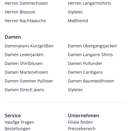
Herren Sommerhosen
Herren Langarmshirts
Herren Blouson
Styletec
Herren Nachtwäsche
Maßhemd
Damen
Damenjeans Kurzgrößen
Damen Übergangsjacken
Damen Lederjacken
Damen Langarm Shirts
Damen Shirtblusen
Damen Pullunder
Damen Marlenehosen
Damen Cardigans
Damen Sommer Pullover
Damen Baumwollhosen
Damen Strech Jeans
Styletec
Service
Unternehmen
Häufige Fragen
Filiale finden
Bestellungen
Pressebereich