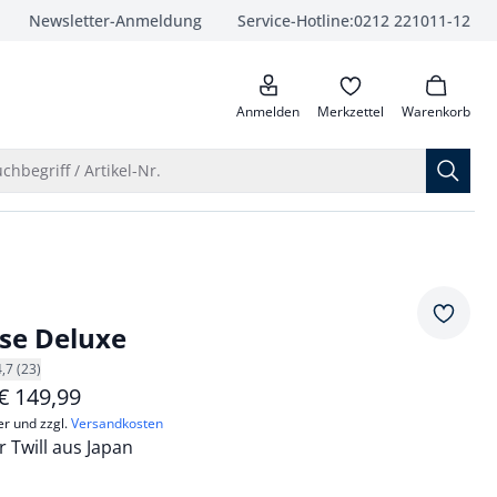
Newsletter-Anmeldung
Service-Hotline:
0212 221011-12
anrufen
Anmelden
Merkzettel
Warenkorb
Suche öffnen
chbegriff / Artikel-Nr.
Merkze
se Deluxe
4,7 (23)
€
149,99
er und zzgl.
Versandkosten
 Twill aus Japan