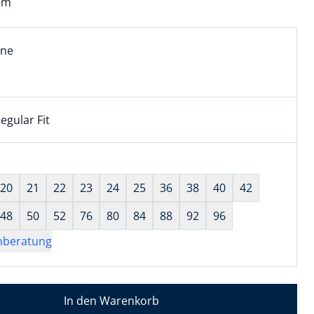
em
l:
ell ausgewählt:
ine
ne ausgewählt
egular Fit
kel hat die Passform Regular Fit. für Informationen zu Pass
wahl:
hts ausgewählt
20
21
22
23
24
25
36
38
40
42
48
50
52
76
80
84
88
92
96
nberatung
In den Warenkorb