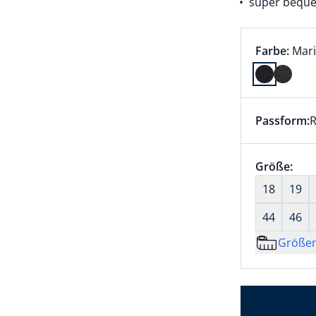
super bequ
Farbauswah
aktu
Farbe:
Mar
Farbe Mari
Passform:
R
Dieser Arti
Größenaus
Größe:
nic
18
19
44
46
Größe