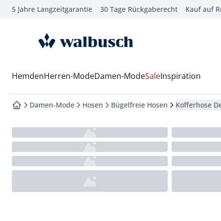
5 Jahre Langzeitgarantie
30 Tage Rückgaberecht
Kauf auf 
che springen
vigation springen
zur Startseite
inhalt springen
oter springen
Wechsel in das Menü mit Pfeil-Runter Taste
Hemden
Herren-Mode
Damen-Mode
Sale
Inspiration
hnellanmeldung springen
Damen-Mode
Hosen
Bügelfreie Hosen
Kofferhose D
zur Startseite