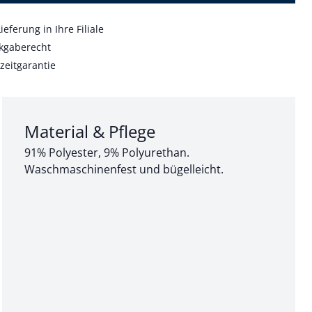
ieferung in Ihre Filiale
kgaberecht
zeitgarantie
Abschnitt 3 von 3:
Material & Pflege
91% Polyester, 9% Polyurethan.
Waschmaschinenfest und bügelleicht.