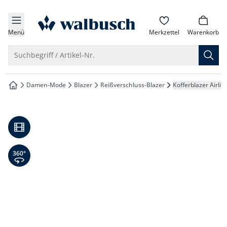
che springen
zur Startseite
vigation springen
Menü
Merkzettel
Warenkorb
inhalt springen
Suche öffnen
Suchbegriff / Artikel-Nr.
oter springen
Damen-Mode
Blazer
Reißverschluss-Blazer
Kofferblazer Airlin
zur Startseite
hnellanmeldung springen
Video
360° Ansicht