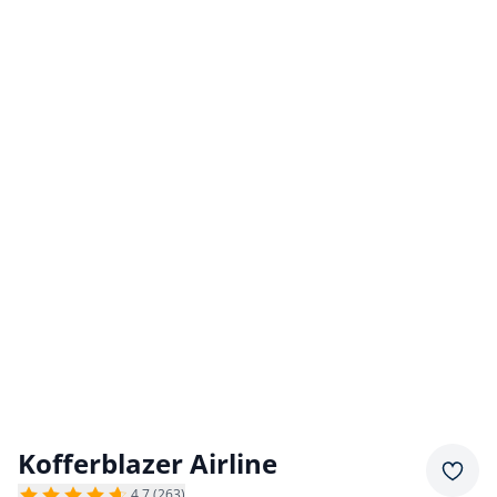
Kofferblazer Airline
Merkz
4,7 (263)