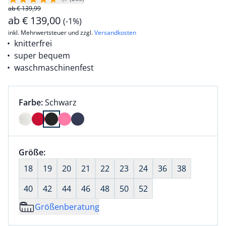
ab € 139,99
ab
€
139,00
(-1%)
inkl. Mehrwertsteuer und zzgl.
Versandkosten
knitterfrei
super bequem
waschmaschinenfest
Farbauswahl:
aktuell ausgewählt:
Farbe:
Schwarz
Farbe Schwarz ausgewählt
Größenauswahl:
Größe:
nichts ausgewählt
18
19
20
21
22
23
24
36
38
40
42
44
46
48
50
52
Größenberatung