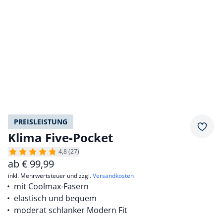
PREISLEISTUNG
Merkz
Klima Five-Pocket
4,8 (27)
ab
€
99,99
inkl. Mehrwertsteuer und zzgl.
Versandkosten
mit Coolmax-Fasern
elastisch und bequem
moderat schlanker Modern Fit