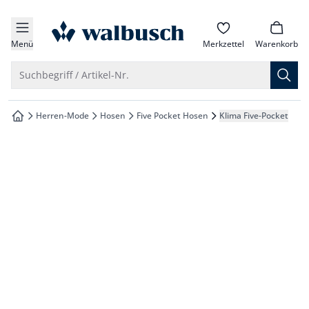
che springen
zur Startseite
vigation springen
Menü
Merkzettel
Warenkorb
inhalt springen
Suche öffnen
Suchbegriff / Artikel-Nr.
oter springen
Herren-Mode
Hosen
Five Pocket Hosen
Klima Five-Pocket
zur Startseite
hnellanmeldung springen