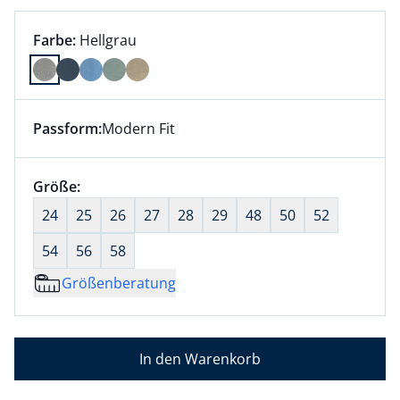
Farbauswahl:
aktuell ausgewählt:
Farbe:
Hellgrau
Farbe Hellgrau ausgewählt
Passform:
Modern Fit
Dieser Artikel hat die Passform Modern Fit. für Infor
Größenauswahl:
Größe:
nichts ausgewählt
24
25
26
27
28
29
48
50
52
54
56
58
Größenberatung
In den Warenkorb