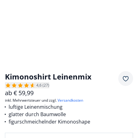
Kimonoshirt Leinenmix
Merkz
4,6 (27)
ab
€
59,99
inkl. Mehrwertsteuer und zzgl.
Versandkosten
luftige Leinenmischung
glatter durch Baumwolle
figurschmeichelnder Kimonoshape