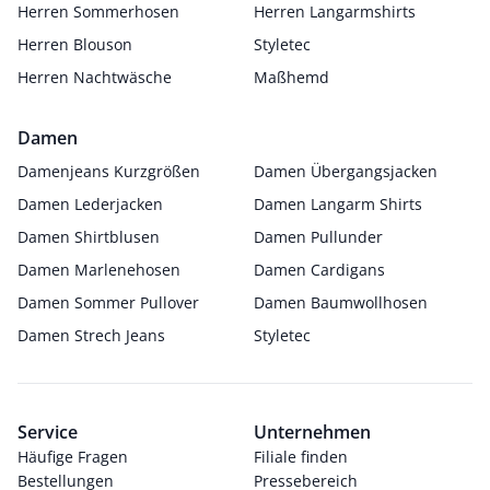
Herren Sommerhosen
Herren Langarmshirts
Herren Blouson
Styletec
Herren Nachtwäsche
Maßhemd
Damen
Damenjeans Kurzgrößen
Damen Übergangsjacken
Damen Lederjacken
Damen Langarm Shirts
Damen Shirtblusen
Damen Pullunder
Damen Marlenehosen
Damen Cardigans
Damen Sommer Pullover
Damen Baumwollhosen
Damen Strech Jeans
Styletec
Service
Unternehmen
Häufige Fragen
Filiale finden
Bestellungen
Pressebereich