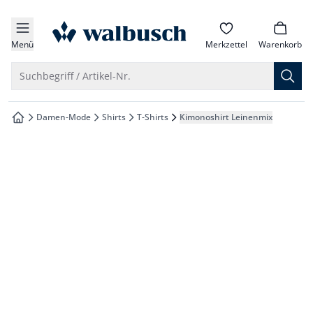
che springen
zur Startseite
vigation springen
Menü
Merkzettel
Warenkorb
inhalt springen
Suche öffnen
Suchbegriff / Artikel-Nr.
oter springen
Damen-Mode
Shirts
T-Shirts
Kimonoshirt Leinenmix
zur Startseite
hnellanmeldung springen