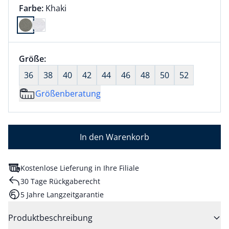
Farbauswahl:
aktuell ausgewählt:
Farbe:
Khaki
Farbe Khaki ausgewählt
Größenauswahl:
Größe:
nichts ausgewählt
36
38
40
42
44
46
48
50
52
Größenberatung
In den Warenkorb
Kostenlose Lieferung in Ihre Filiale
30 Tage Rückgaberecht
5 Jahre Langzeitgarantie
Produktbeschreibung