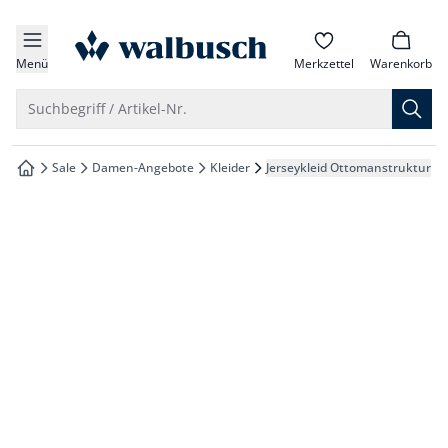
che springen
zur Startseite
vigation springen
Menü
Merkzettel
Warenkorb
inhalt springen
Suche öffnen
Suchbegriff / Artikel-Nr.
oter springen
Sale
Damen-Angebote
Kleider
Jerseykleid Ottomanstruktur
zur Startseite
hnellanmeldung springen