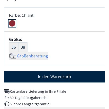
Farbauswahl:
aktuell ausgewählt:
Farbe:
Chianti
Farbe Chianti ausgewählt
Größenauswahl:
Größe:
nichts ausgewählt
36
38
Größenberatung
In den Warenkorb
Kostenlose Lieferung in Ihre Filiale
30 Tage Rückgaberecht
5 Jahre Langzeitgarantie