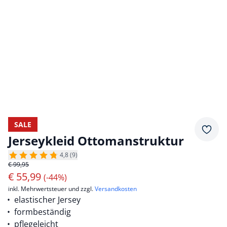
SALE
Merkz
Jerseykleid Ottomanstruktur
4,8 (9)
€ 99,95
€
55,99
(-44%)
inkl. Mehrwertsteuer und zzgl.
Versandkosten
elastischer Jersey
formbeständig
pflegeleicht