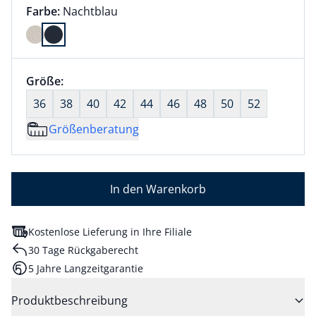
Farbauswahl:
aktuell ausgewählt:
Farbe:
Nachtblau
Farbe Nachtblau ausgewählt
Größenauswahl:
Größe:
nichts ausgewählt
36
38
40
42
44
46
48
50
52
Größenberatung
In den Warenkorb
Kostenlose Lieferung in Ihre Filiale
30 Tage Rückgaberecht
5 Jahre Langzeitgarantie
Produktbeschreibung