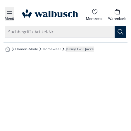
che springen
zur Startseite
vigation springen
Menü
Merkzettel
Warenkorb
inhalt springen
Suche öffnen
Suchbegriff / Artikel-Nr.
oter springen
Damen-Mode
Homewear
Jersey Twill Jacke
zur Startseite
hnellanmeldung springen