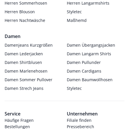
Herren Sommerhosen
Herren Langarmshirts
Herren Blouson
Styletec
Herren Nachtwäsche
Maßhemd
Damen
Damenjeans Kurzgrößen
Damen Übergangsjacken
Damen Lederjacken
Damen Langarm Shirts
Damen Shirtblusen
Damen Pullunder
Damen Marlenehosen
Damen Cardigans
Damen Sommer Pullover
Damen Baumwollhosen
Damen Strech Jeans
Styletec
Service
Unternehmen
Häufige Fragen
Filiale finden
Bestellungen
Pressebereich