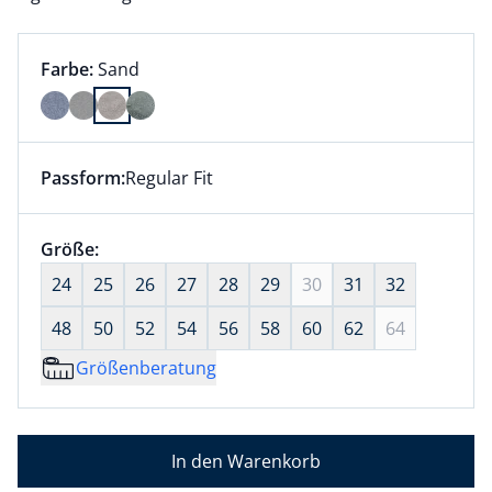
Farbauswahl:
aktuell ausgewählt:
Farbe:
Sand
Farbe Sand ausgewählt
Passform:
Regular Fit
Dieser Artikel hat die Passform Regular Fit. für Infor
Größenauswahl:
Größe:
nichts ausgewählt
24
25
26
27
28
29
30
31
32
48
50
52
54
56
58
60
62
64
Größenberatung
In den Warenkorb