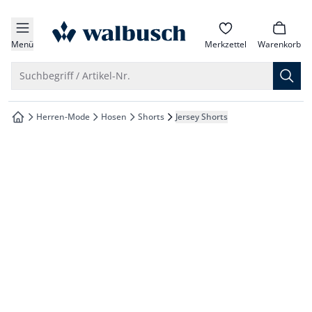
che springen
zur Startseite
vigation springen
Menü
Merkzettel
Warenkorb
inhalt springen
Suche öffnen
Suchbegriff / Artikel-Nr.
oter springen
Herren-Mode
Hosen
Shorts
Jersey Shorts
zur Startseite
hnellanmeldung springen