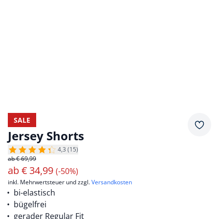
SALE
Merkz
Jersey Shorts
4,3 (15)
ab € 69,99
ab
€
34,99
(-50%)
inkl. Mehrwertsteuer und zzgl.
Versandkosten
bi-elastisch
bügelfrei
gerader Regular Fit