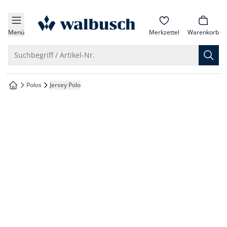
che springen
zur Startseite
vigation springen
Menü
Merkzettel
Warenkorb
inhalt springen
Suche öffnen
Suchbegriff / Artikel-Nr.
oter springen
Polos
Jersey Polo
zur Startseite
hnellanmeldung springen