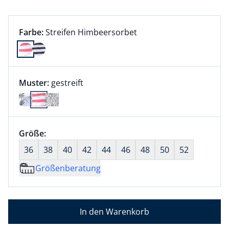
Farbauswahl:
aktuell ausgewählt:
Farbe:
Streifen Himbeersorbet
Farbe Streifen Himbeersorbet ausgewählt
Muster:
gestreift
Größenauswahl:
Größe:
nichts ausgewählt
36
38
40
42
44
46
48
50
52
Größenberatung
In den Warenkorb