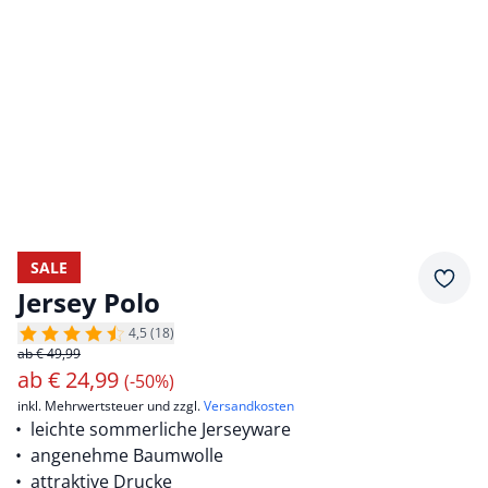
SALE
Merkz
Jersey Polo
4,5 (18)
ab € 49,99
ab
€
24,99
(-50%)
inkl. Mehrwertsteuer und zzgl.
Versandkosten
leichte sommerliche Jerseyware
angenehme Baumwolle
attraktive Drucke