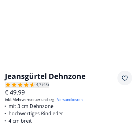
Jeansgürtel Dehnzone
Merkz
4,7 (63)
€
49,99
inkl. Mehrwertsteuer und zzgl.
Versandkosten
mit 3 cm Dehnzone
hochwertiges Rindleder
4 cm breit