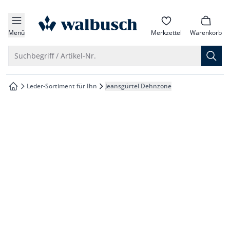
che springen
zur Startseite
vigation springen
Menü
Merkzettel
Warenkorb
inhalt springen
Suche öffnen
Suchbegriff / Artikel-Nr.
oter springen
Leder-Sortiment für Ihn
Jeansgürtel Dehnzone
zur Startseite
hnellanmeldung springen