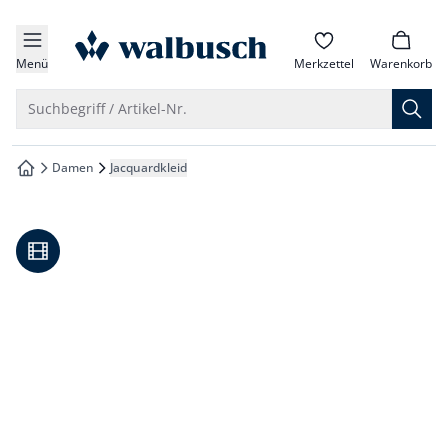
che springen
zur Startseite
vigation springen
Menü
Merkzettel
Warenkorb
inhalt springen
Suche öffnen
Suchbegriff / Artikel-Nr.
oter springen
Damen
Jacquardkleid
zur Startseite
hnellanmeldung springen
Video