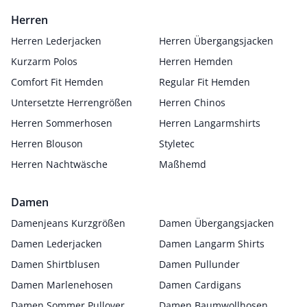
Herren
Herren Lederjacken
Herren Übergangsjacken
Kurzarm Polos
Herren Hemden
Comfort Fit Hemden
Regular Fit Hemden
Untersetzte Herrengrößen
Herren Chinos
Herren Sommerhosen
Herren Langarmshirts
Herren Blouson
Styletec
Herren Nachtwäsche
Maßhemd
Damen
Damenjeans Kurzgrößen
Damen Übergangsjacken
Damen Lederjacken
Damen Langarm Shirts
Damen Shirtblusen
Damen Pullunder
Damen Marlenehosen
Damen Cardigans
Damen Sommer Pullover
Damen Baumwollhosen