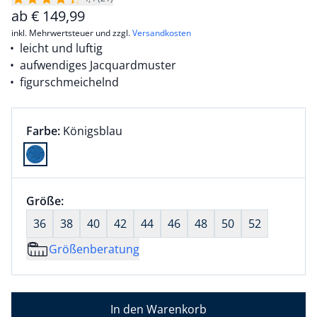
ab
€
149,99
inkl. Mehrwertsteuer und zzgl.
Versandkosten
leicht und luftig
aufwendiges Jacquardmuster
figurschmeichelnd
Farbauswahl:
aktuell ausgewählt:
Farbe:
Königsblau
Farbe Königsblau ausgewählt
Größenauswahl:
Größe:
nichts ausgewählt
36
38
40
42
44
46
48
50
52
Größenberatung
In den Warenkorb