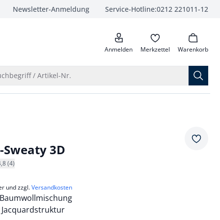
Newsletter-Anmeldung
Service-Hotline:
0212 221011-12
anrufen
Anmelden
Merkzettel
Warenkorb
Suche öffnen
chbegriff / Artikel-Nr.
Merkze
-Sweaty 3D
4,8 (4)
er und zzgl.
Versandkosten
Baumwollmischung
 Jacquardstruktur