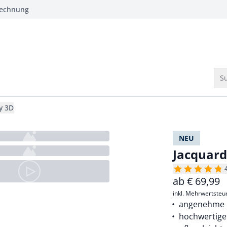
Rechnung
Su
y 3D
NEU
Jacquard
ab
€
69,99
inkl. Mehrwertsteu
angenehme 
hochwertige