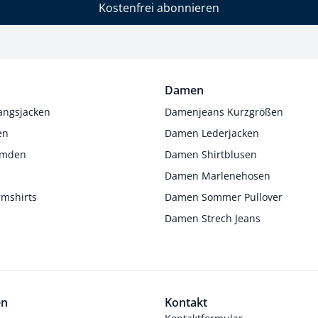
Kostenfrei abonnieren
Damen
angsjacken
Damenjeans Kurzgrößen
en
Damen Lederjacken
Hemden
Damen Shirtblusen
s
Damen Marlenehosen
rmshirts
Damen Sommer Pullover
Damen Strech Jeans
en
Kontakt