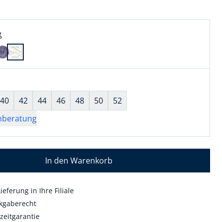
l:
ell ausgewählt:
ß
 ausgewählt
wahl:
hts ausgewählt
40
42
44
46
48
50
52
nberatung
In den Warenkorb
ieferung in Ihre Filiale
kgaberecht
zeitgarantie