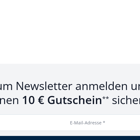
um Newsletter anmelden u
inen
10 € Gutschein
siche
**
E-Mail-Adresse *