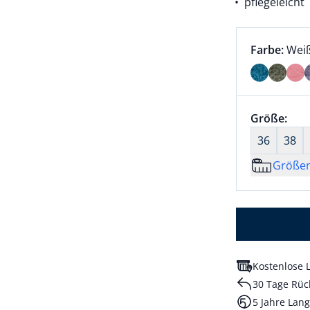
pflegeleicht
Farbauswah
aktu
Farbe:
Wei
Farbe Weiß
Größenaus
Größe:
nic
36
38
Größe
Kostenlose L
30 Tage Rüc
5 Jahre Lang