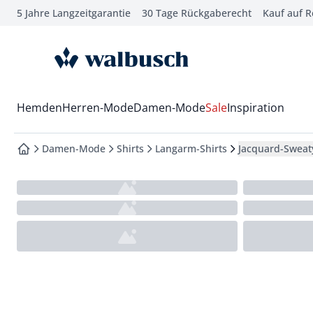
5 Jahre Langzeitgarantie
30 Tage Rückgaberecht
Kauf auf 
che springen
vigation springen
zur Startseite
inhalt springen
oter springen
Wechsel in das Menü mit Pfeil-Runter Taste
Hemden
Herren-Mode
Damen-Mode
Sale
Inspiration
hnellanmeldung springen
Damen-Mode
Shirts
Langarm-Shirts
Jacquard-Sweat
zur Startseite