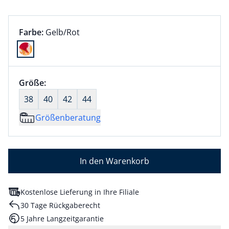
Farbauswahl:
aktuell ausgewählt:
Farbe:
Gelb/Rot
Farbe Gelb/Rot ausgewählt
Größenauswahl:
Größe:
nichts ausgewählt
38
40
42
44
Größenberatung
In den Warenkorb
Kostenlose Lieferung in Ihre Filiale
30 Tage Rückgaberecht
5 Jahre Langzeitgarantie