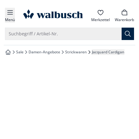
che springen
zur Startseite
vigation springen
Menü
Merkzettel
Warenkorb
inhalt springen
Suche öffnen
Suchbegriff / Artikel-Nr.
oter springen
Sale
Damen-Angebote
Strickwaren
Jacquard Cardigan
zur Startseite
hnellanmeldung springen