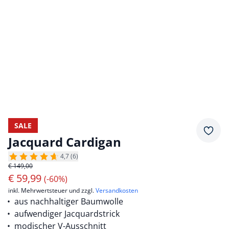
SALE
Merkz
Jacquard Cardigan
4,7 (6)
€ 149,00
€
59,99
(-60%)
inkl. Mehrwertsteuer und zzgl.
Versandkosten
aus nachhaltiger Baumwolle
aufwendiger Jacquardstrick
modischer V-Ausschnitt