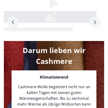
Loading...
Pfeil nach rechts
Pfeil na
Loading...
Lo
Darum lieben wir
Cashmere
Klimatisierend
Cashmere-Wolle begeistert nicht nur an
kalten Tagen mit seinen guten
Wärmeeigenschaften. Bis zu sechsmal
mehr Wärme als übrige Wollsorten kann