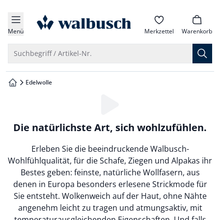
che springen
zur Startseite
vigation springen
Menü
Merkzettel
Warenkorb
inhalt springen
Suche öffnen
Suchbegriff / Artikel-Nr.
oter springen
Edelwolle
zur Startseite
hnellanmeldung springen
Loading...
Die natürlichste Art, sich wohlzufühlen.
Erleben Sie die beeindruckende Walbusch-
Wohlfühlqualität, für die Schafe, Ziegen und Alpakas ihr
Bestes geben: feinste, natürliche Wollfasern, aus
denen in Europa besonders erlesene Strickmode für
Sie entsteht. Wolkenweich auf der Haut, ohne Nähte
angenehm leicht zu tragen und atmungsaktiv, mit
temperaturausgleichenden Eigenschaften. Und falls