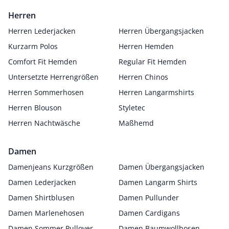
Herren
Herren Lederjacken
Herren Übergangsjacken
Kurzarm Polos
Herren Hemden
Comfort Fit Hemden
Regular Fit Hemden
Untersetzte Herrengrößen
Herren Chinos
Herren Sommerhosen
Herren Langarmshirts
Herren Blouson
Styletec
Herren Nachtwäsche
Maßhemd
Damen
Damenjeans Kurzgrößen
Damen Übergangsjacken
Damen Lederjacken
Damen Langarm Shirts
Damen Shirtblusen
Damen Pullunder
Damen Marlenehosen
Damen Cardigans
Damen Sommer Pullover
Damen Baumwollhosen