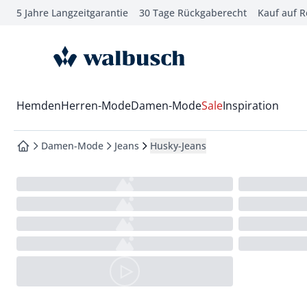
5 Jahre Langzeitgarantie
30 Tage Rückgaberecht
Kauf auf 
che springen
vigation springen
zur Startseite
inhalt springen
oter springen
Wechsel in das Menü mit Pfeil-Runter Taste
Hemden
Herren-Mode
Damen-Mode
Sale
Inspiration
hnellanmeldung springen
Damen-Mode
Jeans
Husky-Jeans
zur Startseite