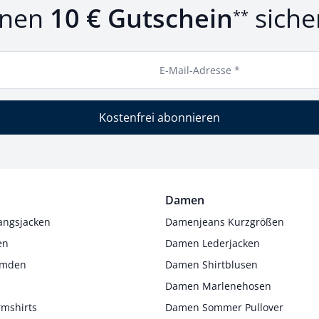
inen
10 € Gutschein
siche
**
E-Mail-Adresse *
Kostenfrei abonnieren
Damen
angsjacken
Damenjeans Kurzgrößen
en
Damen Lederjacken
Hemden
Damen Shirtblusen
s
Damen Marlenehosen
rmshirts
Damen Sommer Pullover