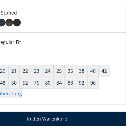
l:
ell ausgewählt:
 Stoned
 Stoned ausgewählt
egular Fit
kel hat die Passform Regular Fit. für Informationen zu Pass
wahl:
hts ausgewählt
20
21
22
23
24
25
36
38
40
42
48
50
52
76
80
84
88
92
96
nberatung
In den Warenkorb