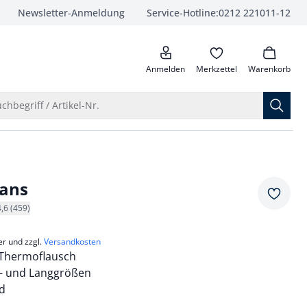
Newsletter-Anmeldung
Service-Hotline:
0212 221011-12
anrufen
Anmelden
Merkzettel
Warenkorb
Suche öffnen
chbegriff / Artikel-Nr.
eans
Merkze
4,6 (459)
er und zzgl.
Versandkosten
Thermoflausch
z- und Langgrößen
nd