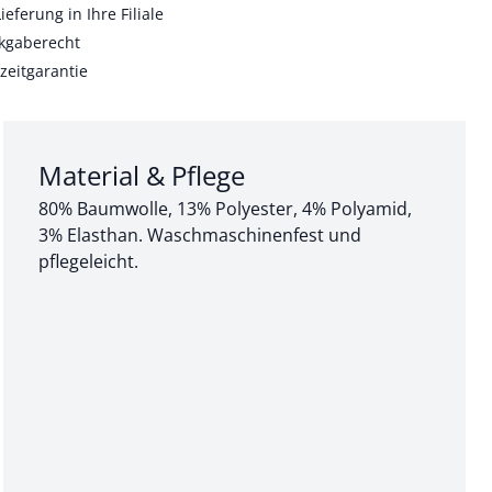
ieferung in Ihre Filiale
kgaberecht
zeitgarantie
Abschnitt 3 von 3:
Material & Pflege
80% Baumwolle, 13% Polyester, 4% Polyamid,
3% Elasthan. Waschmaschinenfest und
pflegeleicht.