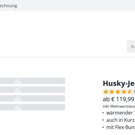
Rechnung
Su
Husky-J
ab
€
119,99
inkl. Mehrwertsteu
wärmender 
auch in Kur
mit Flex-Bu