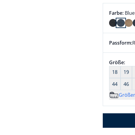
Farbauswah
aktu
Farbe:
Blue
Farbe Blue
Passform:
R
Dieser Arti
Größenaus
Größe:
nic
18
19
44
46
Größe