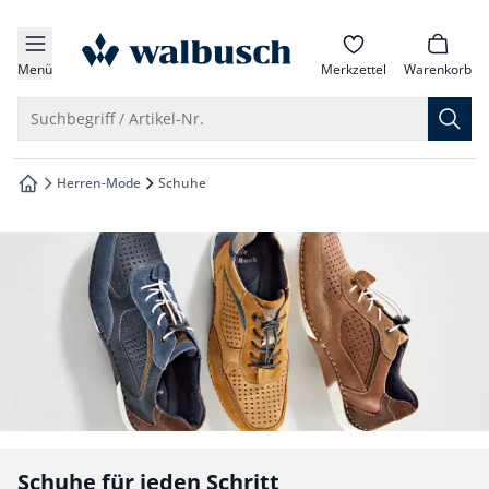
che springen
zur Startseite
vigation springen
Menü
Merkzettel
Warenkorb
inhalt springen
Suche öffnen
Suchbegriff / Artikel-Nr.
oter springen
Herren-Mode
Schuhe
zur Startseite
hnellanmeldung springen
Schuhe für jeden Schritt