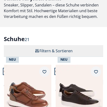
Sneaker, Slipper, Sandalen – diese Schuhe verbinden
Komfort mit Stil. Hochwertige Materialien und beste
Verarbeitung machen es den Füßen richtig bequem.
Schuhe
Ergebnisse
21
Filtern & Sortieren
NEU
NEU
Artikel 1 von 21.
Artikel 2 von 21.
+3
Merkzettel
Merkz
Leder Sneaker
Smart Casual Sneaker
3,6 (8)
€ 99,99
€ 119,99