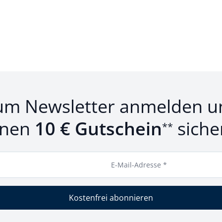
um Newsletter anmelden u
inen
10 € Gutschein
siche
**
E-Mail-Adresse *
Kostenfrei abonnieren