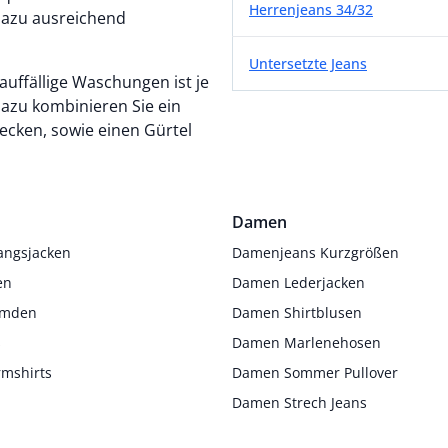
Herrenjeans 34/32
 dazu ausreichend
Untersetzte Jeans
auffällige Waschungen ist je
azu kombinieren Sie ein
tecken, sowie einen Gürtel
Damen
angsjacken
Damenjeans Kurzgrößen
en
Damen Lederjacken
Hemden
Damen Shirtblusen
s
Damen Marlenehosen
rmshirts
Damen Sommer Pullover
Damen Strech Jeans