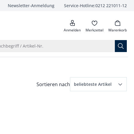
Newsletter-Anmeldung
Service-Hotline:
0212 221011-12
anrufen
Anmelden
Merkzettel
Warenkorb
Suche öffnen
chbegriff / Artikel-Nr.
Menü Sortierung: beliebteste Artikel ausge
Sortieren nach
beliebteste Artikel
beliebteste Artikel
Preis aufsteigend
Preis absteigend
Bewertungen