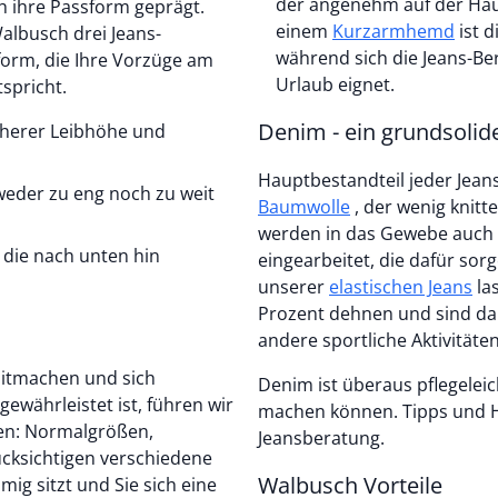
der angenehm auf der Haut
 ihre Passform geprägt.
einem
Kurzarmhemd
ist die lange Sommerjeans sogar businesstauglich,
Walbusch drei Jeans-
während sich die Jeans-B
form, die Ihre Vorzüge am
Urlaub eignet.
spricht.
Denim - ein grundsolide
öherer Leibhöhe und
Hauptbestandteil jeder Jeans
 weder zu eng noch zu weit
Baumwolle
, der wenig knitt
werden in das Gewebe auch F
 die nach unten hin
eingearbeitet, die dafür sor
unserer
elastischen Jeans
lassen sich dank ultraelastischer Stoffe um bis zu 45
Prozent dehnen und sind da
andere sportliche Aktivitäte
mitmachen und sich
Denim ist überaus pflegeleic
währleistet ist, führen wir
machen können. Tipps und Hi
ien: Normalgrößen,
Jeansberatung.
ücksichtigen verschiedene
Walbusch Vorteile
ig sitzt und Sie sich eine