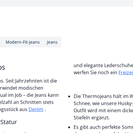
Modern-Fit-Jeans
Jeans
os
und elegante Lederschuhe,
werfen Sie noch ein
Freize
s. Seit Jahrzehnten ist die
berwindet modischen
ual im Job – die Jeans kann
Die Thermojeans hält im W
elzahl an Schnitten stets
Schnee, wie unsere Husky-
ungsstück aus
Denim
.
Outfit wird mit einem dick
Stiefeln ergänzt.
 Statur
Es gibt auch perfekte Somm