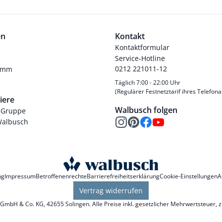
en
Kontakt
Kontaktformular
Service-Hotline
0212 221011-12
ramm
Täglich 7:00 - 22:00 Uhr
(Regulärer Festnetztarif ihres Telefona
iere
Walbusch folgen
-Gruppe
Walbusch
ng
Impressum
Betroffenenrechte
Barrierefreiheitserklärung
Cookie-Einstellungen
A
Vertrag widerrufen
mbH & Co. KG, 42655 Solingen. Alle Preise inkl. gesetzlicher Mehrwertsteuer, 