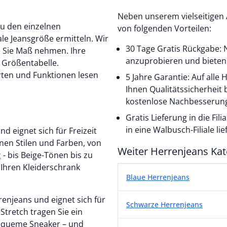
Neben unserem vielseitigen 
von folgenden Vorteilen:
le Jeansgröße ermitteln. Wir
30 Tage Gratis Rückgabe: N
e Sie Maß nehmen. Ihre
anzuprobieren und bieten 
n Größentabelle.
rten und Funktionen lesen
5 Jahre Garantie: Auf alle
Ihnen Qualitätssicherheit 
kostenlose Nachbesserung
Gratis Lieferung in die Fil
in eine Walbusch-Filiale lie
nd eignet sich für Freizeit
nen Stilen und Farben, von
Weiter Herrenjeans Kat
z
- bis Beige-Tönen bis zu
r Ihren Kleiderschrank
Weiter Herrenjeans Kat
Blaue Herrenjeans
renjeans und eignet sich für
Schwarze Herrenjeans
 Stretch tragen Sie ein
equeme Sneaker – und