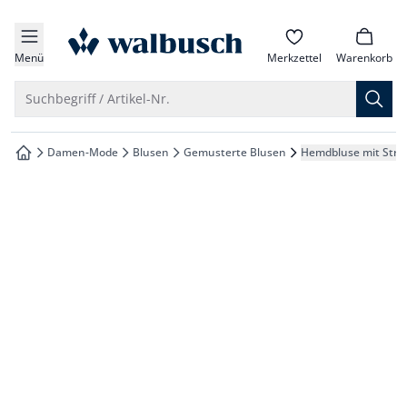
che springen
zur Startseite
vigation springen
Menü
Merkzettel
Warenkorb
inhalt springen
Suche öffnen
Suchbegriff / Artikel-Nr.
oter springen
Damen-Mode
Blusen
Gemusterte Blusen
Hemdbluse mit Stre
zur Startseite
hnellanmeldung springen