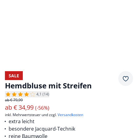
SALE
Merkz
Hemdbluse mit Streifen
4,1 (14)
ab € 79,99
ab
€
34,99
(-56%)
inkl. Mehrwertsteuer und zzgl.
Versandkosten
extra leicht
besondere Jacquard-Technik
reine Baumwolle