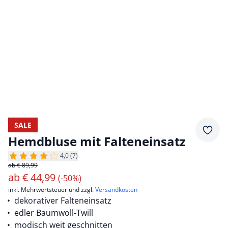
SALE
Merkz
Hemdbluse mit Falteneinsatz
4,0 (7)
ab € 89,99
ab
€
44,99
(-50%)
inkl. Mehrwertsteuer und zzgl.
Versandkosten
dekorativer Falteneinsatz
edler Baumwoll-Twill
modisch weit geschnitten