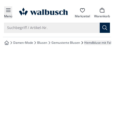
che springen
zur Startseite
vigation springen
Menü
Merkzettel
Warenkorb
inhalt springen
Suche öffnen
Suchbegriff / Artikel-Nr.
oter springen
Damen-Mode
Blusen
Gemusterte Blusen
Hemdbluse mit Falt
zur Startseite
hnellanmeldung springen