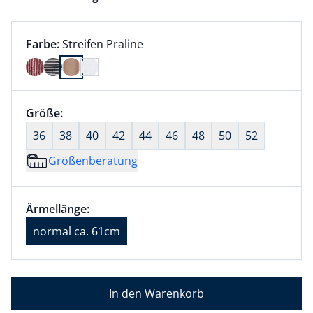
Farbauswahl:
aktuell ausgewählt:
Farbe:
Streifen Praline
Farbe Streifen Praline ausgewählt
Größenauswahl:
Größe:
nichts ausgewählt
36
38
40
42
44
46
48
50
52
Größenberatung
Größenauswahl:
Ärmellänge normal ca. 61cm ausgewählt
Ärmellänge:
aktuell ausgewählt: normal ca. 61cm
normal ca. 61cm
In den Warenkorb