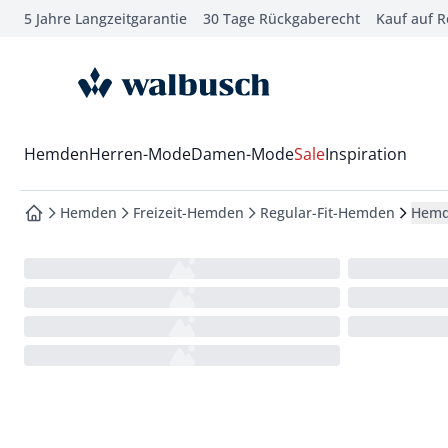
5 Jahre Langzeitgarantie
30 Tage Rückgaberecht
Kauf auf 
che springen
vigation springen
zur Startseite
inhalt springen
oter springen
Wechsel in das Menü mit Pfeil-Runter Taste
Hemden
Herren-Mode
Damen-Mode
Sale
Inspiration
hnellanmeldung springen
Hemden
Freizeit-Hemden
Regular-Fit-Hemden
Hemd
zur Startseite