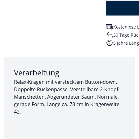
Kostenlose L
30 Tage Rüc
5 Jahre Lang
Abschnitt 2 von 3:
Verarbeitung
Relax-Kragen mit verstecktem Button-down.
Doppelte Rückenpasse. Verstellbare 2-Knopf-
Manschetten. Abgerundeter Saum. Normale,
gerade Form. Länge ca. 78 cm in Kragenweite
42.