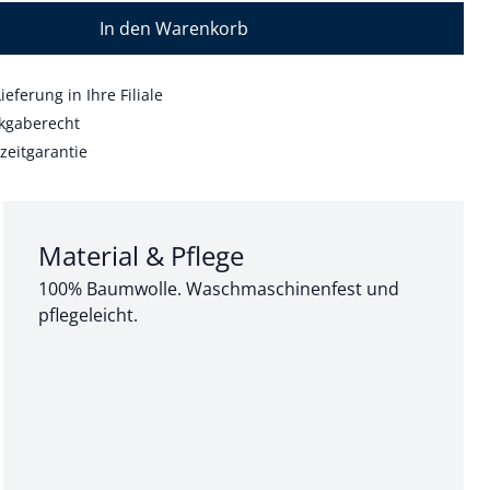
In den Warenkorb
ieferung in Ihre Filiale
kgaberecht
zeitgarantie
Abschnitt 3 von 3:
Material & Pflege
100% Baumwolle. Waschmaschinenfest und
pflegeleicht.