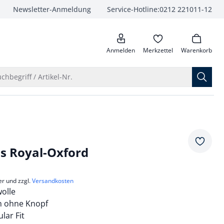
Newsletter-Anmeldung
Service-Hotline:
0212 221011-12
anrufen
Anmelden
Merkzettel
Warenkorb
Suche öffnen
chbegriff / Artikel-Nr.
Merkze
s Royal-Oxford
er und zzgl.
Versandkosten
olle
n ohne Knopf
lar Fit