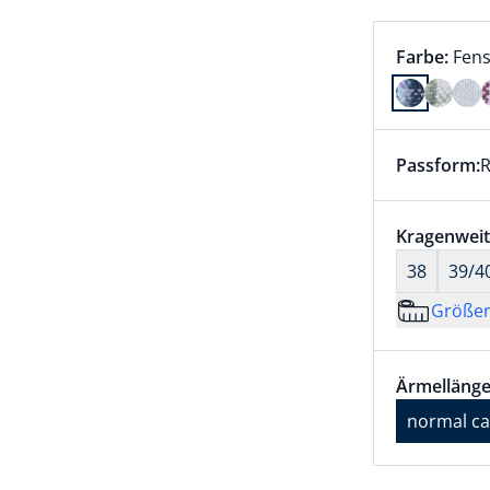
Farbauswah
aktu
Farbe:
Fens
Farbe Fens
Passform:
R
Dieser Arti
Größenaus
Kragenweit
38
39/4
Größe
Größenaus
Ärmellänge
Ärmellänge
normal ca