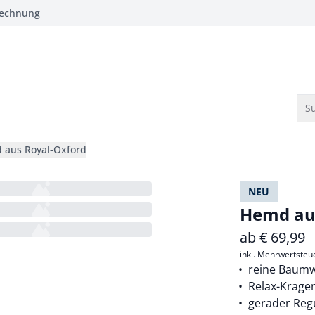
Rechnung
Su
 aus Royal-Oxford
NEU
Hemd au
ab
€
69,99
inkl. Mehrwertsteu
reine Baumw
Relax-Krage
gerader Regu