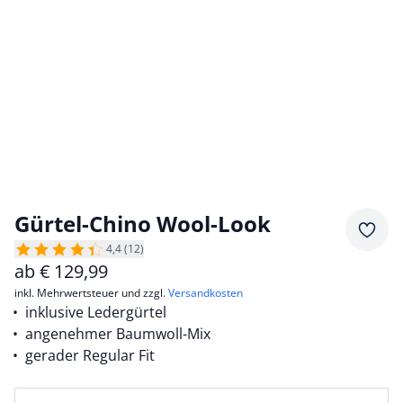
Gürtel-Chino Wool-Look
Merkz
4,4 (12)
ab
€
129,99
inkl. Mehrwertsteuer und zzgl.
Versandkosten
inklusive Ledergürtel
angenehmer Baumwoll-Mix
gerader Regular Fit