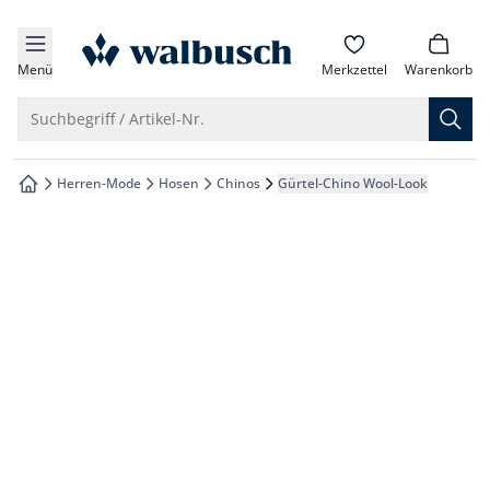
che springen
zur Startseite
vigation springen
Menü
Merkzettel
Warenkorb
inhalt springen
Suche öffnen
Suchbegriff / Artikel-Nr.
oter springen
Herren-Mode
Hosen
Chinos
Gürtel-Chino Wool-Look
zur Startseite
hnellanmeldung springen