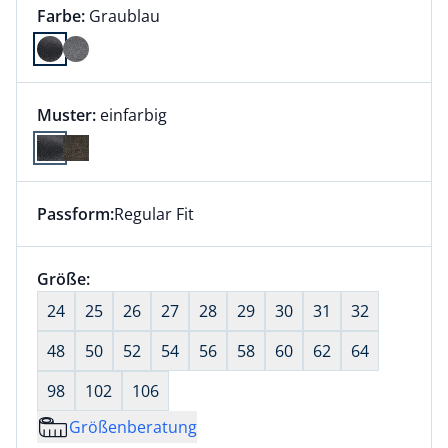
Farbauswahl:
aktuell ausgewählt:
Farbe:
Graublau
Farbe Graublau ausgewählt
Muster:
einfarbig
Passform:
Regular Fit
Dieser Artikel hat die Passform Regular Fit. für Infor
Größenauswahl:
Größe:
nichts ausgewählt
24
25
26
27
28
29
30
31
32
48
50
52
54
56
58
60
62
64
98
102
106
Größenberatung