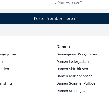
E-Mail-Adresse *
Kostenfrei abonnieren
Damen
angsjacken
Damenjeans Kurzgrößen
en
Damen Lederjacken
Hemden
Damen Shirtblusen
s
Damen Marlenehosen
rmshirts
Damen Sommer Pullover
Damen Strech Jeans