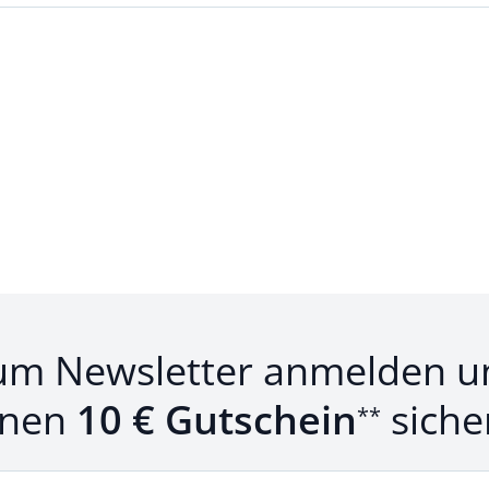
um Newsletter anmelden u
inen
10 € Gutschein
siche
**