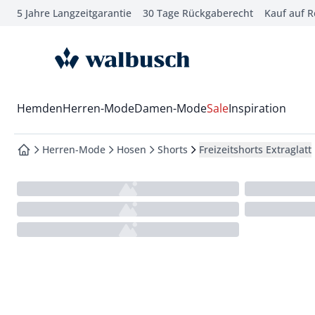
5 Jahre Langzeitgarantie
30 Tage Rückgaberecht
Kauf auf 
che springen
vigation springen
zur Startseite
inhalt springen
oter springen
Wechsel in das Menü mit Pfeil-Runter Taste
Hemden
Herren-Mode
Damen-Mode
Sale
Inspiration
hnellanmeldung springen
Herren-Mode
Hosen
Shorts
Freizeitshorts Extraglatt
zur Startseite