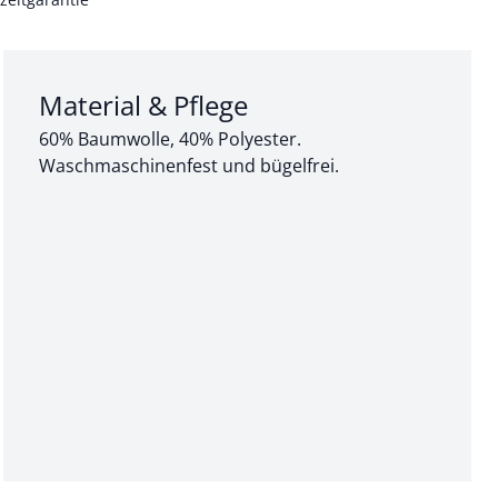
Abschnitt 3 von 3:
Material & Pflege
60% Baumwolle, 40% Polyester.
Waschmaschinenfest und bügelfrei.