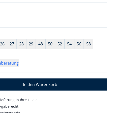
l:
ell ausgewählt:
 ausgewählt
wahl:
hts ausgewählt
26
27
28
29
48
50
52
54
56
58
nberatung
In den Warenkorb
ieferung in Ihre Filiale
kgaberecht
zeitgarantie