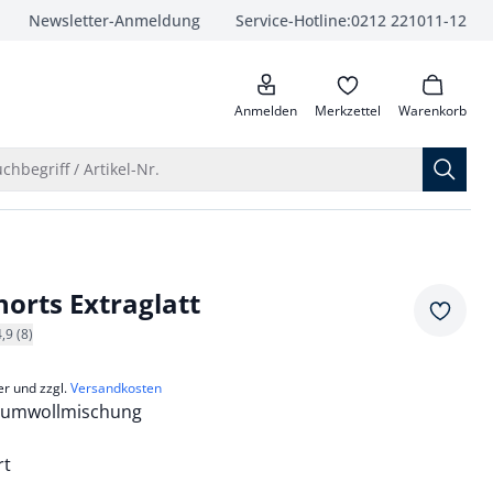
Newsletter-Anmeldung
Service-Hotline:
0212 221011-12
anrufen
Anmelden
Merkzettel
Warenkorb
Suche öffnen
chbegriff / Artikel-Nr.
horts Extraglatt
Merkze
4,9 (8)
er und zzgl.
Versandkosten
umwollmischung
rt