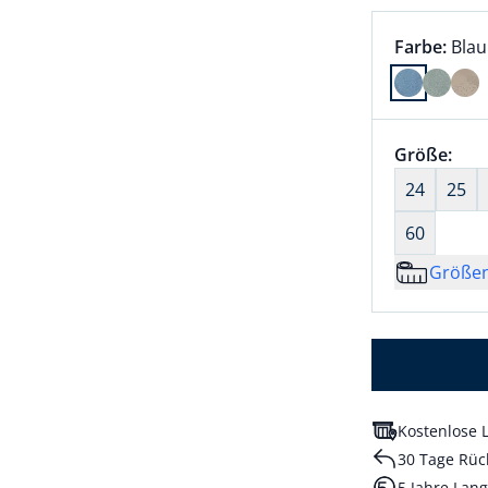
Farbauswah
aktu
Farbe:
Blau
Farbe Blau
Größenaus
Größe:
nic
24
25
60
Größe
Kostenlose L
30 Tage Rüc
5 Jahre Lang