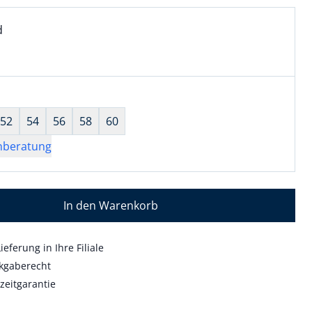
l:
ell ausgewählt:
d
 ausgewählt
wahl:
hts ausgewählt
52
54
56
58
60
nberatung
In den Warenkorb
ieferung in Ihre Filiale
kgaberecht
zeitgarantie