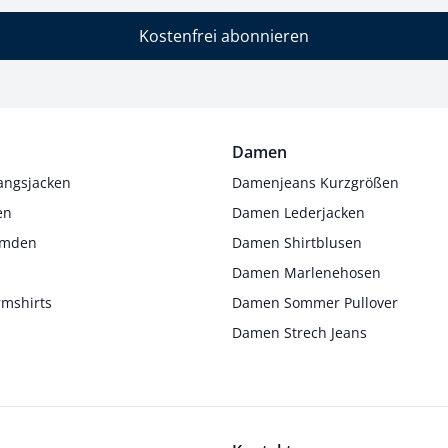
Kostenfrei abonnieren
Damen
angsjacken
Damenjeans Kurzgrößen
en
Damen Lederjacken
Hemden
Damen Shirtblusen
s
Damen Marlenehosen
rmshirts
Damen Sommer Pullover
Damen Strech Jeans