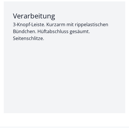
Abschnitt 2 von 3:
Verarbeitung
3-Knopf-Leiste. Kurzarm mit rippelastischen
Bündchen. Hüftabschluss gesäumt.
Seitenschlitze.