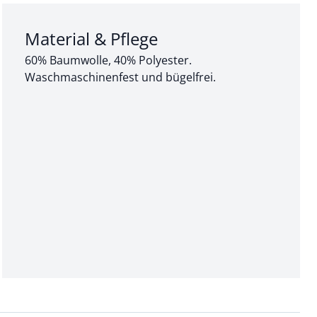
Abschnitt 3 von 3:
Material & Pflege
60% Baumwolle, 40% Polyester.
Waschmaschinenfest und bügelfrei.