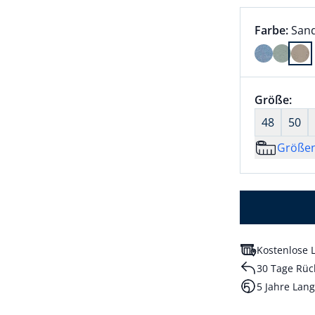
Farbauswah
aktu
Farbe:
San
Farbe Sand
Größenaus
Größe:
nic
48
50
Größe
Kostenlose L
30 Tage Rüc
5 Jahre Lang