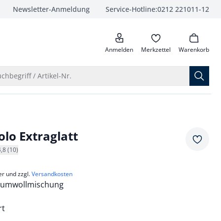
Newsletter-Anmeldung
Service-Hotline:
0212 221011-12
anrufen
Anmelden
Merkzettel
Warenkorb
Suche öffnen
chbegriff / Artikel-Nr.
olo Extraglatt
Merkze
4,8 (10)
er und zzgl.
Versandkosten
umwollmischung
rt