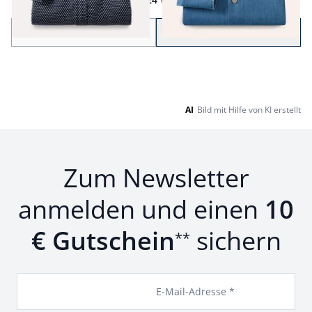
Seite 1 geladen. Zeige Produkte 1 bis 24 von 76.
Zurück
Weiter
zu Seite 2
AI
Bild mit Hilfe von KI erstellt
Zum Newsletter
anmelden und einen
10
€ Gutschein
sichern
**
E-Mail-Adresse *