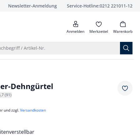
Newsletter-Anmeldung
Service-Hotline:
0212 221011-12
anrufen
Anmelden
Merkzettel
Warenkorb
Suche öffnen
chbegriff / Artikel-Nr.
der-Dehngürtel
Merkze
4,7 (91)
er und zzgl.
Versandkosten
itenverstellbar