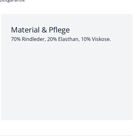
Abschnitt 3 von 3:
Material & Pflege
70% Rindleder, 20% Elasthan, 10% Viskose.