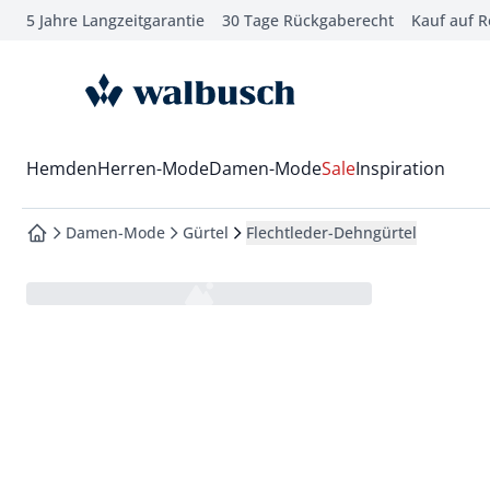
5 Jahre Langzeitgarantie
30 Tage Rückgaberecht
Kauf auf 
che springen
vigation springen
zur Startseite
inhalt springen
oter springen
Wechsel in das Menü mit Pfeil-Runter Taste
Hemden
Herren-Mode
Damen-Mode
Sale
Inspiration
hnellanmeldung springen
Damen-Mode
Gürtel
Flechtleder-Dehngürtel
zur Startseite