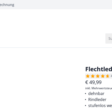
Rechnung
Su
Flechtle
€
49,99
inkl. Mehrwertsteu
dehnbar
Rindleder
stufenlos we