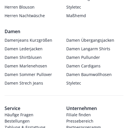
Herren Blouson
Styletec
Herren Nachtwäsche
Maßhemd
Damen
Damenjeans Kurzgrößen
Damen Übergangsjacken
Damen Lederjacken
Damen Langarm Shirts
Damen Shirtblusen
Damen Pullunder
Damen Marlenehosen
Damen Cardigans
Damen Sommer Pullover
Damen Baumwollhosen
Damen Strech Jeans
Styletec
Service
Unternehmen
Häufige Fragen
Filiale finden
Bestellungen
Pressebereich
Zahlung & Erstattung
Partnerprogramm