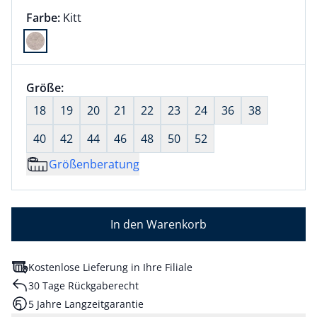
Farbauswahl:
aktuell ausgewählt:
Farbe:
Kitt
Farbe Kitt ausgewählt
Größenauswahl:
Größe:
nichts ausgewählt
18
19
20
21
22
23
24
36
38
40
42
44
46
48
50
52
Größenberatung
In den Warenkorb
Kostenlose Lieferung in Ihre Filiale
30 Tage Rückgaberecht
5 Jahre Langzeitgarantie