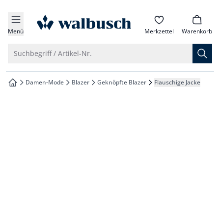
che springen
zur Startseite
vigation springen
Menü
Merkzettel
Warenkorb
inhalt springen
Suche öffnen
Suchbegriff / Artikel-Nr.
oter springen
Damen-Mode
Blazer
Geknöpfte Blazer
Flauschige Jacke
zur Startseite
hnellanmeldung springen