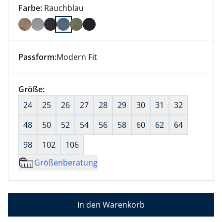
Farbauswahl:
aktuell ausgewählt:
Farbe:
Rauchblau
Farbe Rauchblau ausgewählt
Passform:
Modern Fit
Dieser Artikel hat die Passform Modern Fit. für Infor
Größenauswahl:
Größe:
nichts ausgewählt
24
25
26
27
28
29
30
31
32
48
50
52
54
56
58
60
62
64
98
102
106
Größenberatung
In den Warenkorb