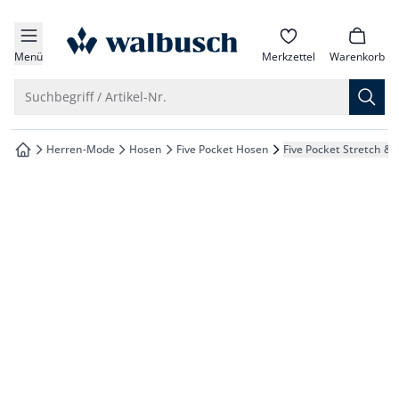
che springen
zur Startseite
vigation springen
Menü
Merkzettel
Warenkorb
inhalt springen
Suche öffnen
Suchbegriff / Artikel-Nr.
oter springen
Herren-Mode
Hosen
Five Pocket Hosen
Five Pocket Stretch & 
zur Startseite
hnellanmeldung springen