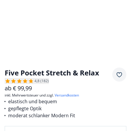
Five Pocket Stretch & Relax
Merkz
4,8 (182)
ab
€
99,99
inkl. Mehrwertsteuer und zzgl.
Versandkosten
elastisch und bequem
gepflegte Optik
moderat schlanker Modern Fit