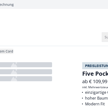
Rechnung
Su
nem Cord
PREISLEISTU
Five Poc
ab
€
109,99
inkl. Mehrwertsteu
einzigartige
hoher Baumw
Modern Fit