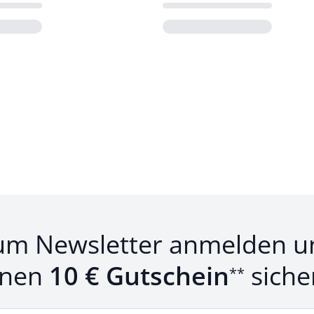
Loading...
um Newsletter anmelden u
inen
10 € Gutschein
siche
**