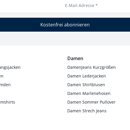
E-Mail-Adresse *
Kostenfrei abonnieren
Damen
angsjacken
Damenjeans Kurzgrößen
en
Damen Lederjacken
Hemden
Damen Shirtblusen
s
Damen Marlenehosen
rmshirts
Damen Sommer Pullover
Damen Strech Jeans