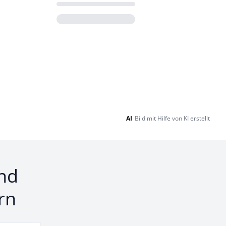
Loading...
AI
Bild mit Hilfe von KI erstellt
nd
rn