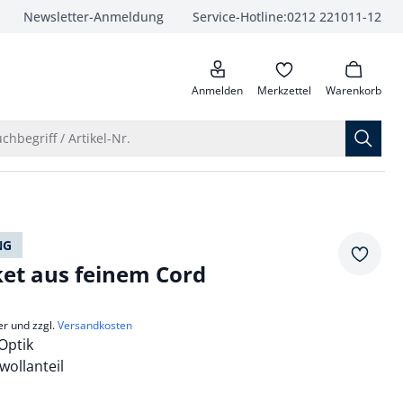
Newsletter-Anmeldung
Service-Hotline:
0212 221011-12
anrufen
Anmelden
Merkzettel
Warenkorb
Suche öffnen
chbegriff / Artikel-Nr.
NG
Merkze
ket aus feinem Cord
er und zzgl.
Versandkosten
 Optik
ollanteil