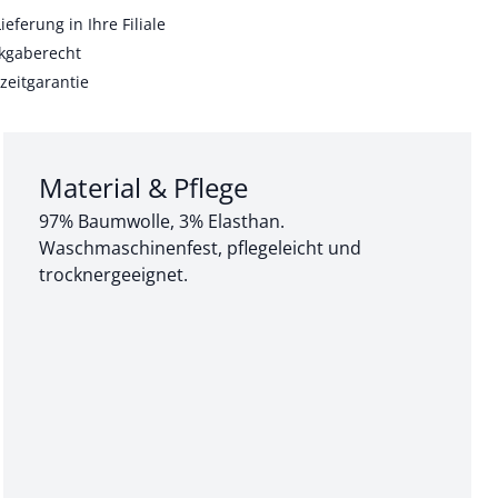
ieferung in Ihre Filiale
kgaberecht
zeitgarantie
Abschnitt 3 von 3:
Material & Pflege
97% Baumwolle, 3% Elasthan.
Waschmaschinenfest, pflegeleicht und
trocknergeeignet.