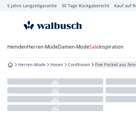
5 Jahre Langzeitgarantie
30 Tage Rückgaberecht
Kauf auf 
che springen
vigation springen
zur Startseite
inhalt springen
oter springen
Wechsel in das Menü mit Pfeil-Runter Taste
Hemden
Herren-Mode
Damen-Mode
Sale
Inspiration
hnellanmeldung springen
Herren-Mode
Hosen
Cordhosen
Five Pocket aus fei
zur Startseite