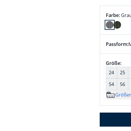
Farbauswah
aktu
Farbe:
Gra
Farbe Grau
Passform:
M
Dieser Arti
Größenaus
Größe:
nic
24
25
54
56
Größe