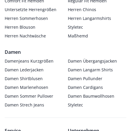
Comfort Fit Hemden
Regular Fit Hemden
Untersetzte Herrengrößen
Herren Chinos
Herren Sommerhosen
Herren Langarmshirts
Herren Blouson
Styletec
Herren Nachtwäsche
Maßhemd
Damen
Damenjeans Kurzgrößen
Damen Übergangsjacken
Damen Lederjacken
Damen Langarm Shirts
Damen Shirtblusen
Damen Pullunder
Damen Marlenehosen
Damen Cardigans
Damen Sommer Pullover
Damen Baumwollhosen
Damen Strech Jeans
Styletec
Service
Unternehmen