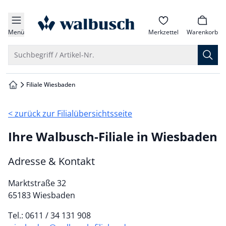
che springen
zur Startseite
vigation springen
Menü
Merkzettel
Warenkorb
inhalt springen
Suche öffnen
Suchbegriff / Artikel-Nr.
oter springen
Filiale Wiesbaden
zur Startseite
hnellanmeldung springen
< zurück zur Filialübersichtsseite
Ihre Walbusch-Filiale in Wiesbaden
Adresse & Kontakt
Marktstraße 32
65183 Wiesbaden
Tel.: 0611 / 34 131 908