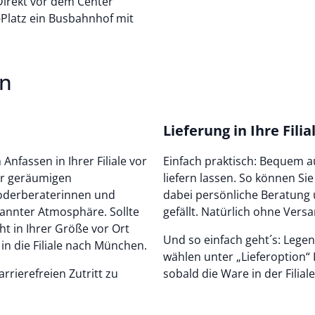
Direkt vor dem Center
-Platz ein Busbahnhof mit
en
Lieferung in Ihre Fili
fassen in Ihrer Filiale vor
Einfach praktisch: Bequem au
der geräumigen
liefern lassen. So können Si
oderberaterinnen und
dabei persönliche Beratung 
pannter Atmosphäre. Sollte
gefällt. Natürlich ohne Vers
t in Ihrer Größe vor Ort
Und so einfach geht´s: Lege
 in die Filiale nach München.
wählen unter „Lieferoption“ I
rrierefreien Zutritt zu
sobald die Ware in der Filiale 