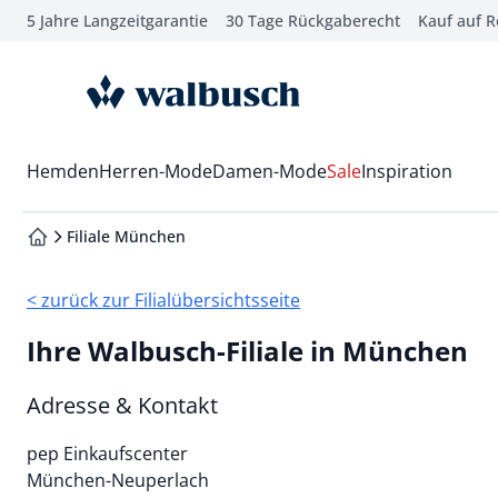
5 Jahre Langzeitgarantie
30 Tage Rückgaberecht
Kauf auf 
che springen
vigation springen
zur Startseite
inhalt springen
oter springen
Wechsel in das Menü mit Pfeil-Runter Taste
Hemden
Herren-Mode
Damen-Mode
Sale
Inspiration
hnellanmeldung springen
Filiale München
zur Startseite
< zurück zur Filialübersichtsseite
Ihre Walbusch-Filiale in München
Adresse & Kontakt
pep Einkaufscenter
München-Neuperlach