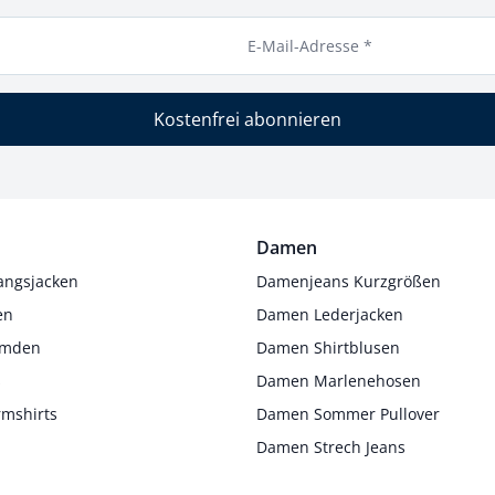
E-Mail-Adresse *
Kostenfrei abonnieren
Damen
angsjacken
Damenjeans Kurzgrößen
en
Damen Lederjacken
Hemden
Damen Shirtblusen
s
Damen Marlenehosen
rmshirts
Damen Sommer Pullover
Damen Strech Jeans