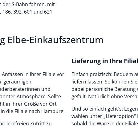
 der S-Bahn fahren, mit
2, 186, 392, 601 und 621
rg Elbe-Einkaufszentrum
Lieferung in Ihre Fili
fassen in Ihrer Filiale vor
Einfach praktisch: Bequem au
der geräumigen
liefern lassen. So können Si
oderberaterinnen und
dabei persönliche Beratung 
pannter Atmosphäre. Sollte
gefällt. Natürlich ohne Vers
t in Ihrer Größe vor Ort
Und so einfach geht´s: Lege
 in die Filiale nach Hamburg.
wählen unter „Lieferoption“ I
rrierefreien Zutritt zu
sobald die Ware in der Filiale 