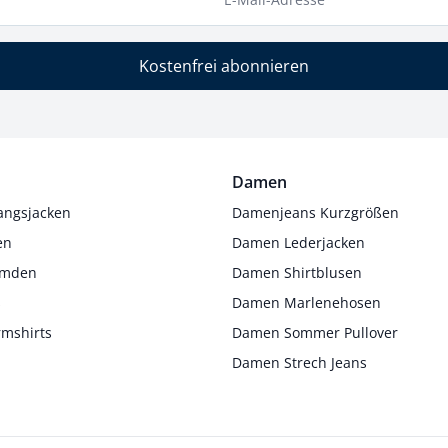
Kostenfrei abonnieren
Damen
angsjacken
Damenjeans Kurzgrößen
en
Damen Lederjacken
Hemden
Damen Shirtblusen
s
Damen Marlenehosen
rmshirts
Damen Sommer Pullover
Damen Strech Jeans