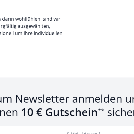
h darin wohlfühlen, sind wir
rgfältig ausgewählten,
onell um Ihre individuellen
um Newsletter anmelden u
inen
10 € Gutschein
siche
**
E-Mail-Adresse *