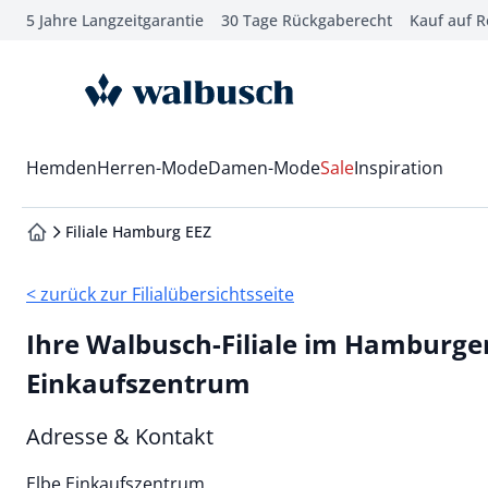
5 Jahre Langzeitgarantie
30 Tage Rückgaberecht
Kauf auf 
che springen
vigation springen
zur Startseite
inhalt springen
oter springen
Wechsel in das Menü mit Pfeil-Runter Taste
Hemden
Herren-Mode
Damen-Mode
Sale
Inspiration
hnellanmeldung springen
Filiale Hamburg EEZ
zur Startseite
< zurück zur Filialübersichtsseite
Ihre Walbusch-Filiale im Hamburger
Einkaufszentrum
Adresse & Kontakt
Elbe Einkaufszentrum