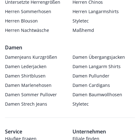
Untersetzte Herrengrößen
Herren Chinos
Herren Sommerhosen
Herren Langarmshirts
Herren Blouson
Styletec
Herren Nachtwäsche
Maßhemd
Damen
Damenjeans Kurzgrößen
Damen Übergangsjacken
Damen Lederjacken
Damen Langarm Shirts
Damen Shirtblusen
Damen Pullunder
Damen Marlenehosen
Damen Cardigans
Damen Sommer Pullover
Damen Baumwollhosen
Damen Strech Jeans
Styletec
Service
Unternehmen
Häufige Fragen
Filiale finden