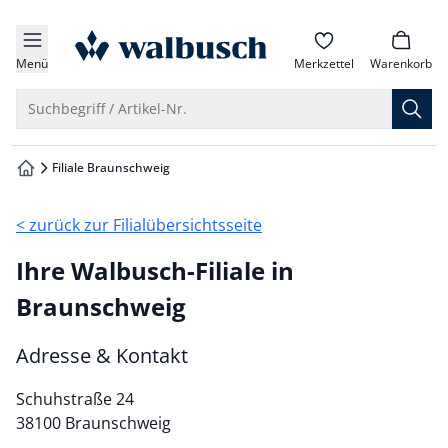
che springen
zur Startseite
vigation springen
Menü
Merkzettel
Warenkorb
inhalt springen
Suche öffnen
Suchbegriff / Artikel-Nr.
oter springen
Filiale Braunschweig
zur Startseite
hnellanmeldung springen
< zurück zur Filialübersichtsseite
Ihre Walbusch-Filiale in
Braunschweig
Adresse & Kontakt
Schuhstraße 24
38100 Braunschweig