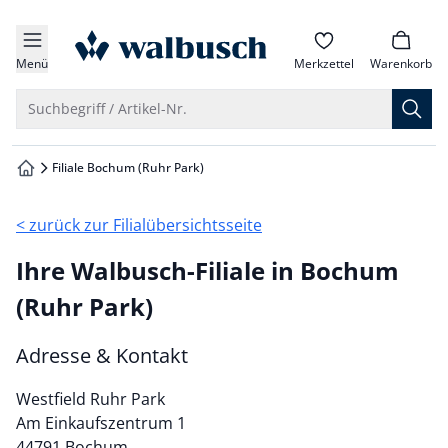
che springen
zur Startseite
vigation springen
Menü
Merkzettel
Warenkorb
inhalt springen
Suche öffnen
Suchbegriff / Artikel-Nr.
oter springen
Filiale Bochum (Ruhr Park)
zur Startseite
hnellanmeldung springen
< zurück zur Filialübersichtsseite
Ihre Walbusch-Filiale in Bochum
(Ruhr Park)
Adresse & Kontakt
Westfield Ruhr Park
Am Einkaufszentrum 1
44791 Bochum