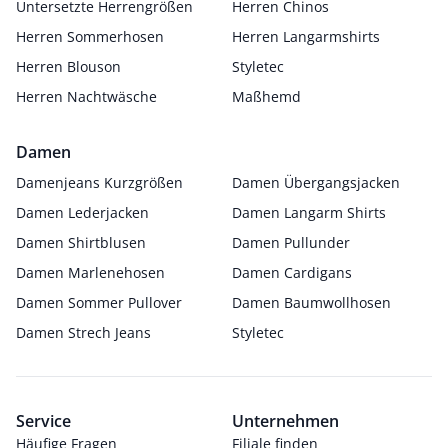
Untersetzte Herrengrößen
Herren Chinos
Herren Sommerhosen
Herren Langarmshirts
Herren Blouson
Styletec
Herren Nachtwäsche
Maßhemd
Damen
Damenjeans Kurzgrößen
Damen Übergangsjacken
Damen Lederjacken
Damen Langarm Shirts
Damen Shirtblusen
Damen Pullunder
Damen Marlenehosen
Damen Cardigans
Damen Sommer Pullover
Damen Baumwollhosen
Damen Strech Jeans
Styletec
Service
Unternehmen
Häufige Fragen
Filiale finden