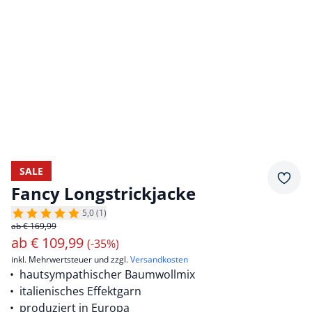
SALE
Merkz
Fancy Longstrickjacke
5,0 (1)
ab € 169,99
ab
€
109,99
(-35%)
inkl. Mehrwertsteuer und zzgl.
Versandkosten
hautsympathischer Baumwollmix
italienisches Effektgarn
produziert in Europa