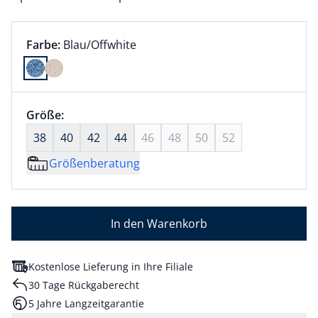
Farbauswahl:
aktuell ausgewählt:
Farbe:
Blau/Offwhite
Farbe Blau/Offwhite ausgewählt
Größenauswahl:
Größe:
nichts ausgewählt
38
40
42
44
46
48
50
52
Größenberatung
In den Warenkorb
Kostenlose Lieferung in Ihre Filiale
30 Tage Rückgaberecht
5 Jahre Langzeitgarantie