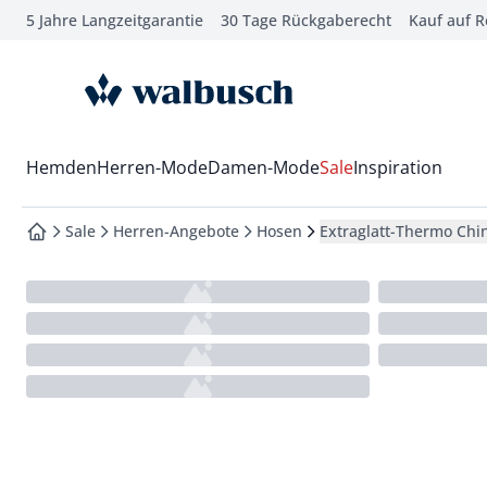
5 Jahre Langzeitgarantie
30 Tage Rückgaberecht
Kauf auf 
che springen
vigation springen
zur Startseite
inhalt springen
oter springen
Wechsel in das Menü mit Pfeil-Runter Taste
Hemden
Herren-Mode
Damen-Mode
Sale
Inspiration
hnellanmeldung springen
Sale
Herren-Angebote
Hosen
Extraglatt-Thermo Chi
zur Startseite