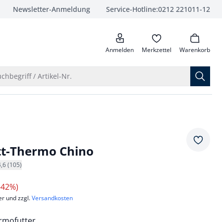
Newsletter-Anmeldung
Service-Hotline:
0212 221011-12
anrufen
Anmelden
Merkzettel
Warenkorb
Suche öffnen
chbegriff / Artikel-Nr.
Merkze
tt-Thermo Chino
4,6 (105)
-42%)
er und zzgl.
Versandkosten
rmofutter