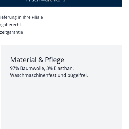
ieferung in Ihre Filiale
kgaberecht
zeitgarantie
Abschnitt 3 von 3:
Material & Pflege
97% Baumwolle, 3% Elasthan.
Waschmaschinenfest und bügelfrei.