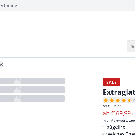
Rechnung
Su
no
SALE
Extragla
ab € 119,99
ab
€
69,99
(
inkl. Mehrwertsteu
bügelfrei
weiches The