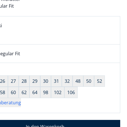
lar Fit
l:
ell ausgewählt:
i
i ausgewählt
egular Fit
kel hat die Passform Regular Fit. für Informationen zu Pass
wahl:
hts ausgewählt
26
27
28
29
30
31
32
48
50
52
58
60
62
64
98
102
106
nberatung
In den Warenkorb