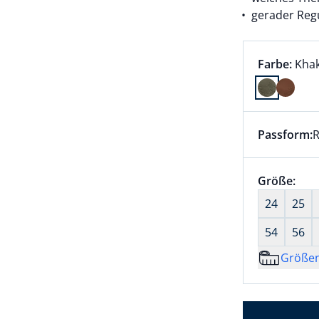
gerader Regu
Farbauswah
aktu
Farbe:
Khak
Farbe Khak
Passform:
R
Dieser Arti
Größenaus
Größe:
nic
24
25
54
56
Größe