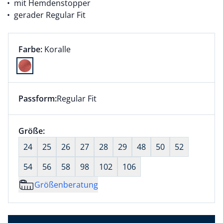
mit Hemdenstopper
gerader Regular Fit
Farbauswahl:
aktuell ausgewählt:
Farbe:
Koralle
Farbe Koralle ausgewählt
Passform:
Regular Fit
Dieser Artikel hat die Passform Regular Fit. für Infor
Größenauswahl:
Größe:
nichts ausgewählt
24
25
26
27
28
29
48
50
52
54
56
58
98
102
106
Größenberatung