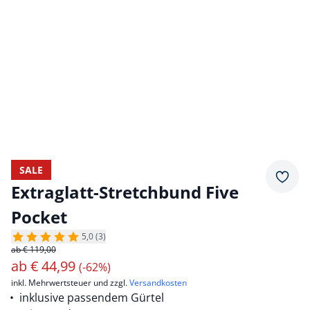
SALE
Merkz
Extraglatt-Stretchbund Five
Pocket
5,0 (3)
ab € 119,00
ab
€
44,99
(-62%)
inkl. Mehrwertsteuer und zzgl.
Versandkosten
inklusive passendem Gürtel