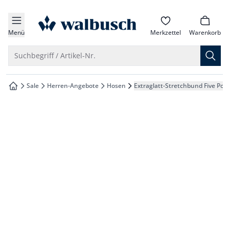
che springen
zur Startseite
vigation springen
Menü
Merkzettel
Warenkorb
inhalt springen
Suche öffnen
Suchbegriff / Artikel-Nr.
oter springen
Sale
Herren-Angebote
Hosen
Extraglatt-Stretchbund Five Poc
zur Startseite
hnellanmeldung springen