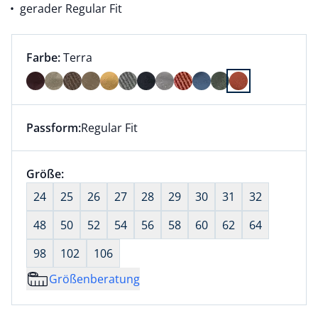
gerader Regular Fit
Farbauswahl:
aktuell ausgewählt:
Farbe:
Terra
Farbe Terra ausgewählt
Passform:
Regular Fit
Dieser Artikel hat die Passform Regular Fit. für Infor
Größenauswahl:
Größe:
nichts ausgewählt
24
25
26
27
28
29
30
31
32
48
50
52
54
56
58
60
62
64
98
102
106
Größenberatung