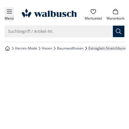
che springen
zur Startseite
vigation springen
Menü
Merkzettel
Warenkorb
inhalt springen
Suche öffnen
Suchbegriff / Artikel-Nr.
oter springen
Herren-Mode
Hosen
Baumwollhosen
Extraglatt-Stretchbund 
zur Startseite
hnellanmeldung springen