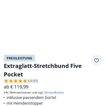
PREISLEISTUNG
Merkz
Extraglatt-Stretchbund Five
Pocket
4,8 (93)
ab
€
119,99
inkl. Mehrwertsteuer und zzgl.
Versandkosten
inklusive passendem Gürtel
mit Hemdenstopper