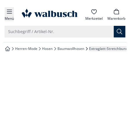
che springen
zur Startseite
vigation springen
Menü
Merkzettel
Warenkorb
inhalt springen
Suche öffnen
Suchbegriff / Artikel-Nr.
oter springen
Herren-Mode
Hosen
Baumwollhosen
Extraglatt-Stretchbund 
zur Startseite
hnellanmeldung springen