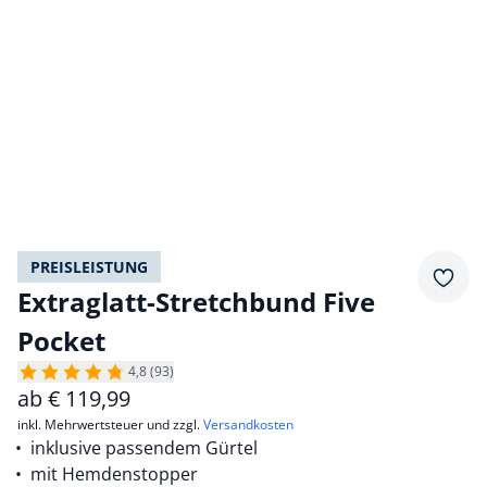
PREISLEISTUNG
Merkz
Extraglatt-Stretchbund Five
Pocket
4,8 (93)
ab
€
119,99
inkl. Mehrwertsteuer und zzgl.
Versandkosten
inklusive passendem Gürtel
mit Hemdenstopper