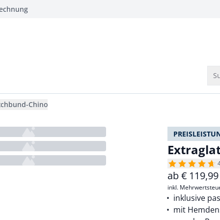
Rechnung
Su
etchbund-Chino
PREISLEISTU
Extragla
ab
€
119,99
inkl. Mehrwertsteu
inklusive p
mit Hemden