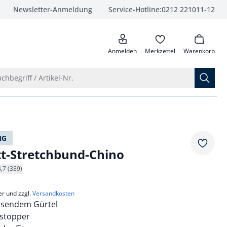
Newsletter-Anmeldung
Service-Hotline:
0212 221011-12
anrufen
Anmelden
Merkzettel
Warenkorb
Suche öffnen
chbegriff / Artikel-Nr.
NG
Merkze
tt-Stretchbund-Chino
4,7 (339)
er und zzgl.
Versandkosten
assendem Gürtel
stopper