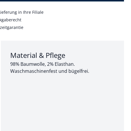
ieferung in Ihre Filiale
kgaberecht
zeitgarantie
Abschnitt 3 von 3:
Material & Pflege
98% Baumwolle, 2% Elasthan.
Waschmaschinenfest und bügelfrei.