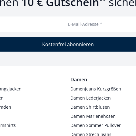
inen
10 € Gutschein
siche
**
E-Mail-Adresse *
Kostenfrei abonnieren
Damen
angsjacken
Damenjeans Kurzgrößen
en
Damen Lederjacken
Hemden
Damen Shirtblusen
s
Damen Marlenehosen
rmshirts
Damen Sommer Pullover
Damen Strech Jeans