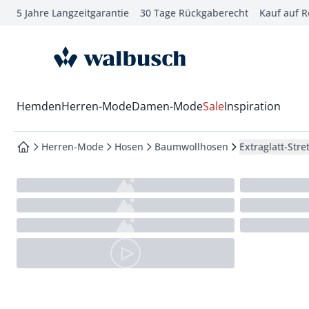
5 Jahre Langzeitgarantie
30 Tage Rückgaberecht
Kauf auf 
che springen
vigation springen
zur Startseite
inhalt springen
oter springen
Wechsel in das Menü mit Pfeil-Runter Taste
Hemden
Herren-Mode
Damen-Mode
Sale
Inspiration
hnellanmeldung springen
Herren-Mode
Hosen
Baumwollhosen
Extraglatt-Str
zur Startseite