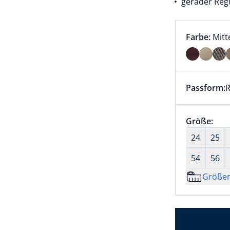
gerader Regu
Farbauswah
aktu
Farbe:
Mitt
Farbe Mitt
Passform:
R
Dieser Arti
Größenaus
Größe:
nic
24
25
54
56
Größe