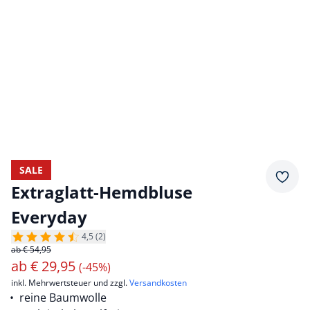
SALE
Merkz
Extraglatt-Hemdbluse
Everyday
4,5 (2)
ab € 54,95
ab
€
29,95
(-45%)
inkl. Mehrwertsteuer und zzgl.
Versandkosten
reine Baumwolle