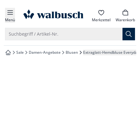
che springen
zur Startseite
vigation springen
Menü
Merkzettel
Warenkorb
inhalt springen
Suche öffnen
Suchbegriff / Artikel-Nr.
oter springen
Sale
Damen-Angebote
Blusen
Extraglatt-Hemdbluse Everyday
zur Startseite
hnellanmeldung springen