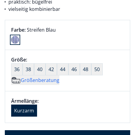
praktisch: bügelfrei
vielseitig kombinierbar
Farbauswahl:
aktuell ausgewählt:
Farbe:
Streifen Blau
Farbe Streifen Blau ausgewählt
Größenauswahl:
Größe:
nichts ausgewählt
36
38
40
42
44
46
48
50
Größenberatung
Größenauswahl:
Ärmellänge Kurzarm ausgewählt
Ärmellänge:
aktuell ausgewählt: Kurzarm
Kurzarm