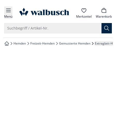
che springen
zur Startseite
vigation springen
Menü
Merkzettel
Warenkorb
inhalt springen
Suche öffnen
Suchbegriff / Artikel-Nr.
oter springen
Hemden
Freizeit-Hemden
Gemusterte Hemden
Extraglatt-He
zur Startseite
hnellanmeldung springen