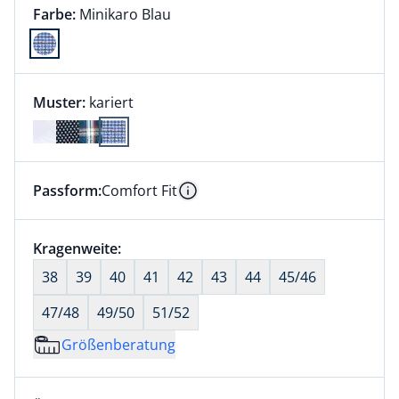
Farbauswahl:
aktuell ausgewählt:
Farbe:
Minikaro Blau
Farbe Minikaro Blau ausgewählt
Muster:
kariert
Passform:
Comfort Fit
Dieser Artikel hat die Passform Comfort Fit. für Info
Information
Größenauswahl:
Kragenweite:
nichts ausgewählt
38
39
40
41
42
43
44
45/46
47/48
49/50
51/52
Größenberatung