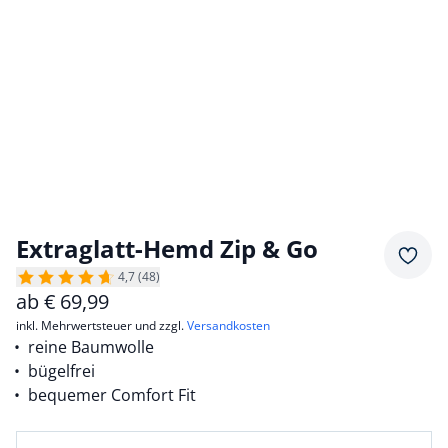
Extraglatt-Hemd Zip & Go
Merkz
4,7 (48)
ab
€
69,99
inkl. Mehrwertsteuer und zzgl.
Versandkosten
reine Baumwolle
bügelfrei
bequemer Comfort Fit