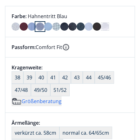
Farbauswahl:
aktuell ausgewählt:
Farbe:
Hahnentritt Blau
Farbe Hahnentritt Blau ausgewählt
Passform:
Comfort Fit
Dieser Artikel hat die Passform Comfort Fit. für Info
Information
Größenauswahl:
Kragenweite:
nichts ausgewählt
38
39
40
41
42
43
44
45/46
47/48
49/50
51/52
Größenberatung
Größenauswahl:
Ärmellänge:
nichts ausgewählt
verkürzt ca. 58cm
normal ca. 64/65cm