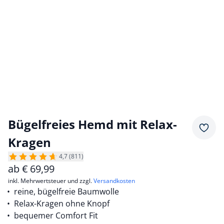
Bügelfreies Hemd mit Relax-
Merkz
Kragen
4,7 (811)
ab
€
69,99
inkl. Mehrwertsteuer und zzgl.
Versandkosten
reine, bügelfreie Baumwolle
Relax-Kragen ohne Knopf
bequemer Comfort Fit