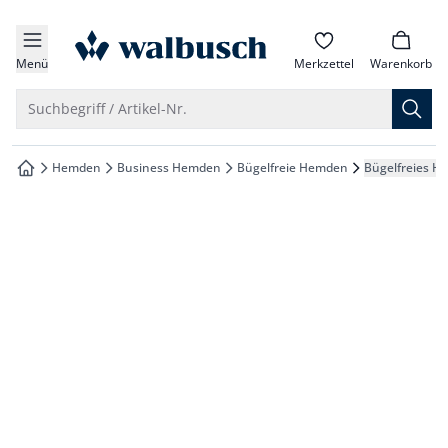
che springen
zur Startseite
vigation springen
Menü
Merkzettel
Warenkorb
inhalt springen
Suche öffnen
Suchbegriff / Artikel-Nr.
oter springen
Hemden
Business Hemden
Bügelfreie Hemden
Bügelfreies H
zur Startseite
hnellanmeldung springen