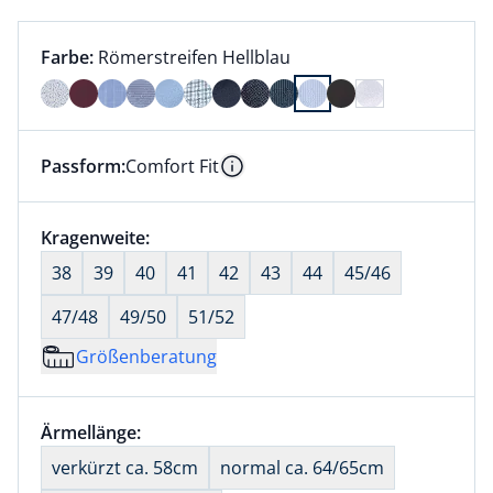
Farbauswahl:
aktuell ausgewählt:
Farbe:
Römerstreifen Hellblau
Farbe Römerstreifen Hellblau ausgewählt
Passform:
Comfort Fit
Dieser Artikel hat die Passform Comfort Fit. für Info
Information
Größenauswahl:
Kragenweite:
nichts ausgewählt
38
39
40
41
42
43
44
45/46
47/48
49/50
51/52
Größenberatung
Größenauswahl:
Ärmellänge:
nichts ausgewählt
verkürzt ca. 58cm
normal ca. 64/65cm