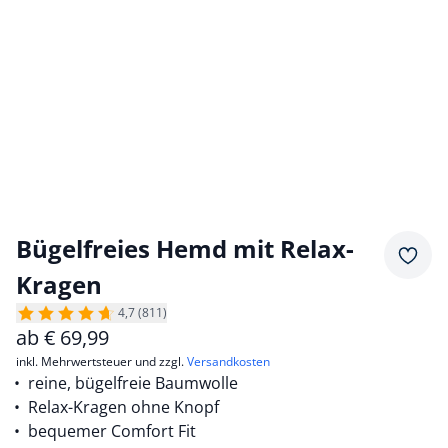
Bügelfreies Hemd mit Relax-
Merkz
Kragen
4,7 (811)
ab
€
69,99
inkl. Mehrwertsteuer und zzgl.
Versandkosten
reine, bügelfreie Baumwolle
Relax-Kragen ohne Knopf
bequemer Comfort Fit