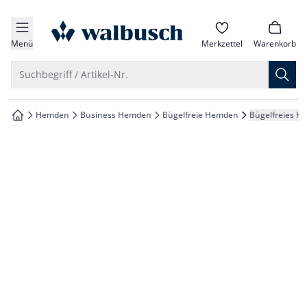
che springen
zur Startseite
vigation springen
Menü
Merkzettel
Warenkorb
inhalt springen
Suche öffnen
Suchbegriff / Artikel-Nr.
oter springen
Hemden
Business Hemden
Bügelfreie Hemden
Bügelfreies H
zur Startseite
hnellanmeldung springen