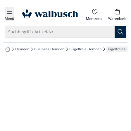
che springen
zur Startseite
vigation springen
Menü
Merkzettel
Warenkorb
inhalt springen
Suche öffnen
Suchbegriff / Artikel-Nr.
oter springen
Hemden
Business Hemden
Bügelfreie Hemden
Bügelfreies H
zur Startseite
hnellanmeldung springen