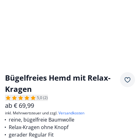
Bügelfreies Hemd mit Relax-
Merkz
Kragen
5,0 (2)
ab
€
69,99
inkl. Mehrwertsteuer und zzgl.
Versandkosten
reine, bügelfreie Baumwolle
Relax-Kragen ohne Knopf
gerader Regular Fit