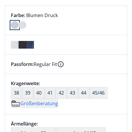
Farbauswahl:
aktuell ausgewählt:
Farbe:
Blumen Druck
Farbe Blumen Druck ausgewählt
Passform:
Regular Fit
Dieser Artikel hat die Passform Regular Fit. für Infor
Information
Größenauswahl:
Kragenweite:
nichts ausgewählt
38
39
40
41
42
43
44
45/46
Größenberatung
Größenauswahl:
Ärmellänge:
nichts ausgewählt