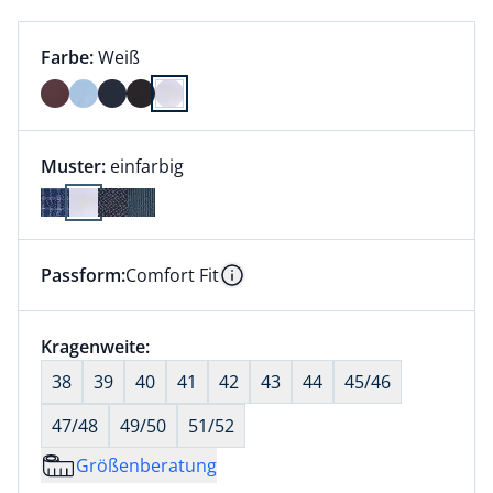
Farbauswahl:
aktuell ausgewählt:
Farbe:
Weiß
Farbe Weiß ausgewählt
Muster:
einfarbig
Passform:
Comfort Fit
Dieser Artikel hat die Passform Comfort Fit. für Info
Information
Größenauswahl:
Kragenweite:
nichts ausgewählt
38
39
40
41
42
43
44
45/46
47/48
49/50
51/52
Größenberatung