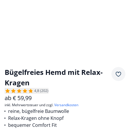
Bügelfreies Hemd mit Relax-
Merkz
Kragen
4,8 (202)
ab
€
59,99
inkl. Mehrwertsteuer und zzgl.
Versandkosten
reine, bügelfreie Baumwolle
Relax-Kragen ohne Knopf
bequemer Comfort Fit