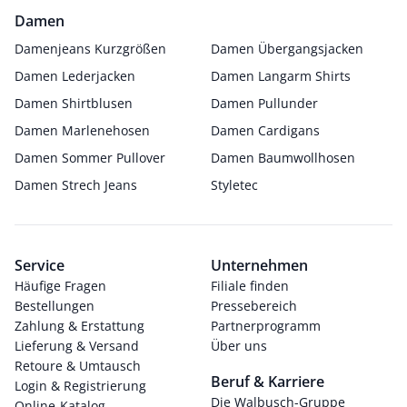
Damen
Damenjeans Kurzgrößen
Damen Übergangsjacken
Damen Lederjacken
Damen Langarm Shirts
Damen Shirtblusen
Damen Pullunder
Damen Marlenehosen
Damen Cardigans
Damen Sommer Pullover
Damen Baumwollhosen
Damen Strech Jeans
Styletec
Service
Unternehmen
Häufige Fragen
Filiale finden
Bestellungen
Pressebereich
Zahlung & Erstattung
Partnerprogramm
Lieferung & Versand
Über uns
Retoure & Umtausch
Beruf & Karriere
Login & Registrierung
Die Walbusch-Gruppe
Online-Katalog