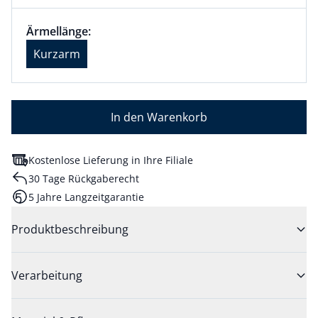
Größenauswahl:
Ärmellänge Kurzarm ausgewählt
Ärmellänge:
aktuell ausgewählt: Kurzarm
Kurzarm
In den Warenkorb
Kostenlose Lieferung in Ihre Filiale
30 Tage Rückgaberecht
5 Jahre Langzeitgarantie
Produktbeschreibung
Verarbeitung