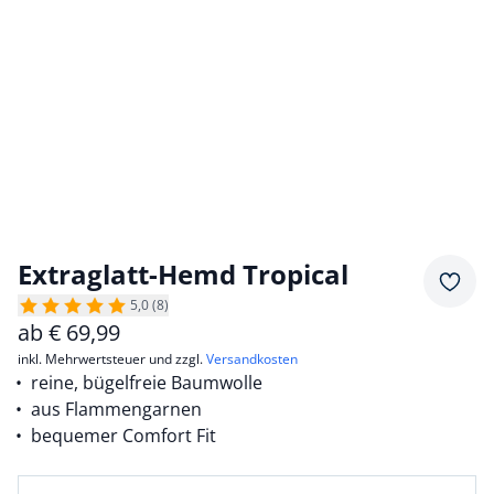
Extraglatt-Hemd Tropical
Merkz
5,0 (8)
ab
€
69,99
inkl. Mehrwertsteuer und zzgl.
Versandkosten
reine, bügelfreie Baumwolle
aus Flammengarnen
bequemer Comfort Fit