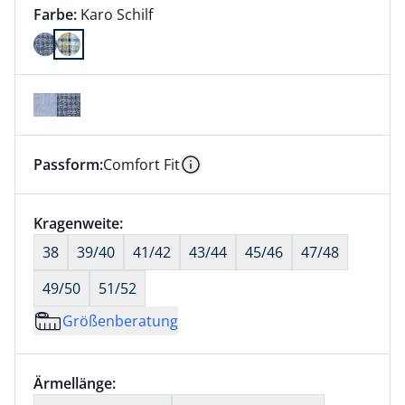
Farbauswahl:
aktuell ausgewählt:
Farbe:
Karo Schilf
Farbe Karo Schilf ausgewählt
Passform:
Comfort Fit
Dieser Artikel hat die Passform Comfort Fit. für Info
Information
Größenauswahl:
Kragenweite:
nichts ausgewählt
38
39/40
41/42
43/44
45/46
47/48
49/50
51/52
Größenberatung
Größenauswahl:
Ärmellänge:
nichts ausgewählt