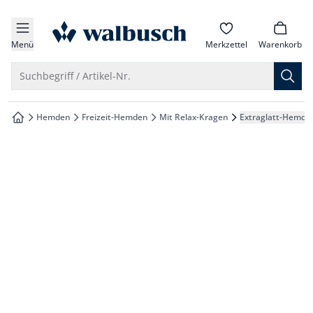
che springen
zur Startseite
vigation springen
Menü
Merkzettel
Warenkorb
inhalt springen
Suche öffnen
Suchbegriff / Artikel-Nr.
oter springen
Hemden
Freizeit-Hemden
Mit Relax-Kragen
Extraglatt-Hemd T
zur Startseite
hnellanmeldung springen