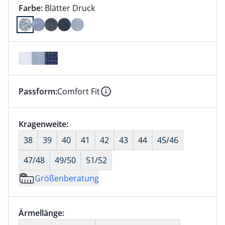
Farbauswahl:
aktuell ausgewählt:
Farbe:
Blätter Druck
Farbe Blätter Druck ausgewählt
Passform:
Comfort Fit
Dieser Artikel hat die Passform Comfort Fit. für Info
Information
Größenauswahl:
Kragenweite:
nichts ausgewählt
38
39
40
41
42
43
44
45/46
47/48
49/50
51/52
Größenberatung
Größenauswahl:
Ärmellänge:
nichts ausgewählt