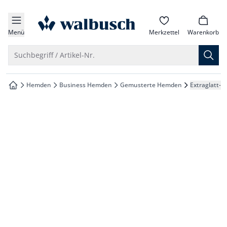
che springen
zur Startseite
vigation springen
Menü
Merkzettel
Warenkorb
inhalt springen
Suche öffnen
Suchbegriff / Artikel-Nr.
oter springen
Hemden
Business Hemden
Gemusterte Hemden
Extraglatt-
zur Startseite
hnellanmeldung springen