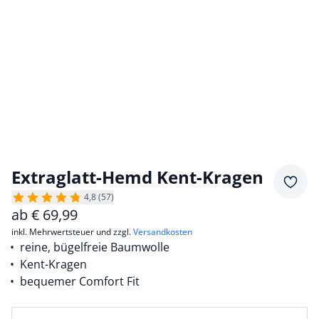
Extraglatt-Hemd Kent-Kragen
Merkz
4,8 (57)
ab
€
69,99
inkl. Mehrwertsteuer und zzgl.
Versandkosten
reine, bügelfreie Baumwolle
Kent-Kragen
bequemer Comfort Fit