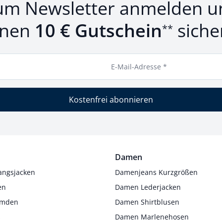
um Newsletter anmelden u
inen
10 € Gutschein
siche
**
E-Mail-Adresse *
Kostenfrei abonnieren
Damen
angsjacken
Damenjeans Kurzgrößen
en
Damen Lederjacken
Hemden
Damen Shirtblusen
s
Damen Marlenehosen