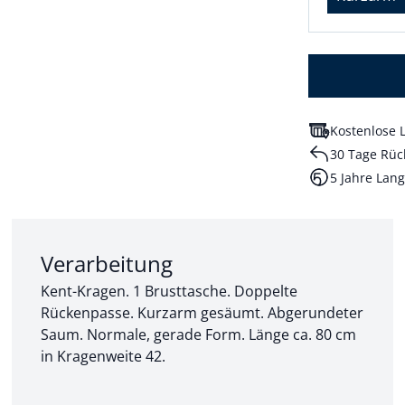
Kostenlose L
30 Tage Rüc
5 Jahre Lang
Abschnitt 2 von 3:
Verarbeitung
Kent-Kragen. 1 Brusttasche. Doppelte
Rückenpasse. Kurzarm gesäumt. Abgerundeter
Saum. Normale, gerade Form. Länge ca. 80 cm
in Kragenweite 42.