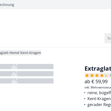
Rechnung
Su
aglatt-Hemd Kent-Kragen
Extragla
ab
€
59,99
inkl. Mehrwertsteu
reine, bügel
Kent-Kragen
gerader Regu