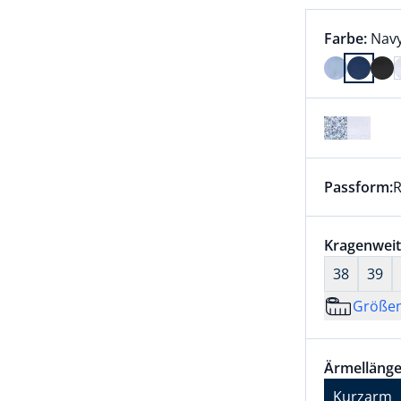
Farbauswah
aktu
Farbe:
Nav
Farbe Navy
Passform:
R
Dieser Arti
Größenaus
Kragenweit
38
39
Größe
Größenaus
Ärmellänge
Ärmellänge
Kurzarm