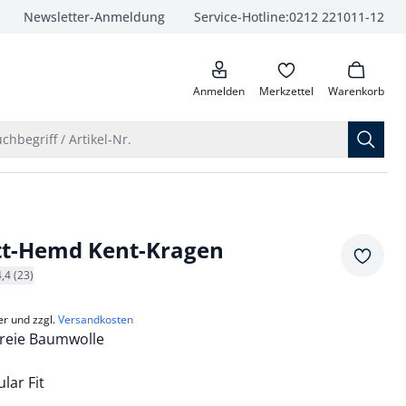
Newsletter-Anmeldung
Service-Hotline:
0212 221011-12
anrufen
Anmelden
Merkzettel
Warenkorb
Suche öffnen
chbegriff / Artikel-Nr.
tt-Hemd Kent-Kragen
Merkze
4,4 (23)
er und zzgl.
Versandkosten
freie Baumwolle
lar Fit