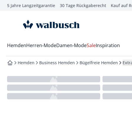
5 Jahre Langzeitgarantie
30 Tage Rückgaberecht
Kauf auf 
che springen
vigation springen
zur Startseite
inhalt springen
oter springen
Wechsel in das Menü mit Pfeil-Runter Taste
Hemden
Herren-Mode
Damen-Mode
Sale
Inspiration
hnellanmeldung springen
Hemden
Business Hemden
Bügelfreie Hemden
Extr
zur Startseite