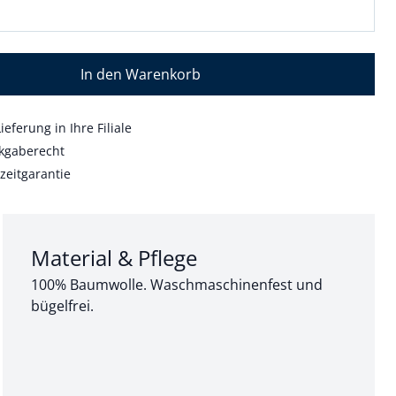
In den Warenkorb
ieferung in Ihre Filiale
kgaberecht
zeitgarantie
Abschnitt 3 von 3:
Material & Pflege
100% Baumwolle. Waschmaschinenfest und
bügelfrei.