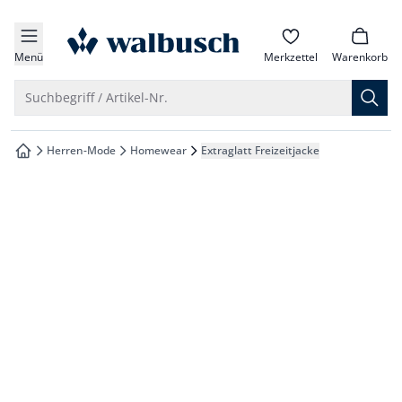
che springen
zur Startseite
vigation springen
Menü
Merkzettel
Warenkorb
inhalt springen
Suche öffnen
Suchbegriff / Artikel-Nr.
oter springen
Herren-Mode
Homewear
Extraglatt Freizeitjacke
zur Startseite
hnellanmeldung springen